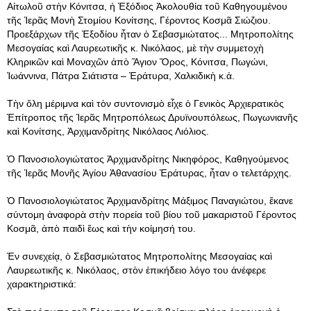
Αἰτωλοῦ στὴν Κόνιτσα, ἡ Ἐξόδιος Ἀκολουθία τοῦ Καθηγουμένου
τῆς Ἱερᾶς Μονὴ Στομίου Κονίτσης, Γέροντος Κοσμᾶ Σιώζιου.
Προεξάρχων τῆς Ἐξοδίου ἦταν ὁ Σεβασμιώτατος... Μητροπολίτης
Μεσογαίας καὶ Λαυρεωτικῆς κ. Νικόλαος, μὲ τὴν συμμετοχὴ
Κληρικῶν καὶ Μοναχῶν ἀπὸ Ἅγιον Ὅρος, Κόνιτσα, Πωγώνι,
Ἰωάννινα, Πάτρα Σιάτιστα – Ἐράτυρα, Χαλκιδικὴ κ.ἀ.
Τὴν ὅλη μέριμνα καὶ τὸν συντονισμὸ εἶχε ὁ Γενικὸς Ἀρχιερατικὸς
Ἐπίτροπος τῆς Ἱερᾶς Μητροπόλεως Δρυϊνουπόλεως, Πωγωνιανῆς
καὶ Κονίτσης, Ἀρχιμανδρίτης Νικόλαος Λιόλιος.
Ὁ Πανοσιολογιώτατος Ἀρχιμανδρίτης Νικηφόρος, Καθηγούμενος
τῆς Ἱερᾶς Μονῆς Ἁγίου Ἀθανασίου Ἐράτυρας, ἦταν o τελετάρχης.
Ὁ Πανοσιολογιώτατος Ἀρχιμανδρίτης Μάξιμος Παναγιώτου, ἔκανε
σύντομη ἀναφορὰ στὴν πορεία τοῦ βίου τοῦ μακαριστοῦ Γέροντος
Κοσμᾶ, ἀπὸ παιδὶ ἕως καὶ τὴν κοίμησή του.
Ἐν συνεχείᾳ, ὁ Σεβασμιώτατος Μητροπολίτης Μεσογαίας καὶ
Λαυρεωτικῆς κ. Νικόλαος, στὸν ἐπικήδειο λόγο του ἀνέφερε
χαρακτηριστικά: