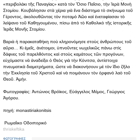
«περιβολάκι τῆς Παναγίας» κατὰ τὸν Ὅσιο Παΐσιο, τὴν Ἱερὰ Μονὴ
Στομίου. Κουβάλησαν στὰ χέρια γιὰ ἕνα διάστημα τὸ σκήνωμα τοῦ
Γέροντος, ἀκολουθῶντας τὸν ποταμὸ Ἀῶο καὶ ἐνεταφίασαν τὸ
λείψανο τοῦ Καθηγουμένου, πίσω ἀπὸ τὸ Καθολικὸ τῆς ἱστορικῆς
Ἱερᾶς Μονῆς Στομίου.
Βαριὰ ἡ παρακαταθήκη ποὺ κληρονόμησε στοὺς ἀνθρώπους τοῦ
αὔριο… Κι ἐμεῖς, ἀνέτοιμοι, ὑπνοῦντες νωχελικῶς πάνω στὶς
δάφνες τοῦ παρελθόντος καὶ στοὺς καμάτους τῶν προγόνων,
εὐχόμαστε νὰ ἀναδείξει ὁ Θεὸς γιὰ τὴν Κόνιτσα, ἀντίστοιχα
πνευματικὰ διαμετρήματα, ὥστε νὰ διακονήσουν μὲ τὸν ἴδιο ζῆλο
τὴν Ἐκκλησία τοῦ Χριστοῦ καὶ νὰ ποιμάνουν τὸν ὀρφανὸ λαὸ τοῦ
Θεοῦ. Ἀμήν.
Φωτογραφίες: Ἀντώνιος Βρόϊκος, Εὐάγγελος Μέμος, Γεώργιος
Ἀγόρου.
πηγή: monastiriakonitsis
Ρωμαΐικο Οδοιπορικό
thriskeftika
ΦΩΤΟΓΡΑΦΙΕΣ