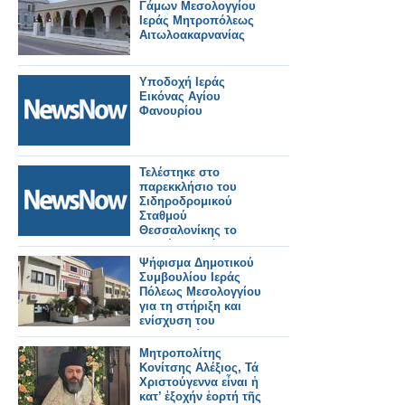
Γάμων Μεσολογγίου
Ιεράς Μητροπόλεως
Αιτωλοακαρνανίας
Υποδοχή Ιεράς
Εικόνας Αγίου
Φανουρίου
Τελέστηκε στο
παρεκκλήσιο του
Σιδηροδρομικού
Σταθμού
Θεσσαλονίκης το
τριετές μνημόσυνο
των θυμάτων των
Ψήφισμα Δημοτικού
Τεμπών. Βίντεο.
Συμβουλίου Ιεράς
Πόλεως Μεσολογγίου
για τη στήριξη και
ενίσχυση του
Νοσοκομείου
Μεσολογγίου
Μητροπολίτης
Κονίτσης Αλέξιος, Τά
Χριστούγεννα εἶναι ἡ
κατ’ ἐξοχήν ἑορτή τῆς