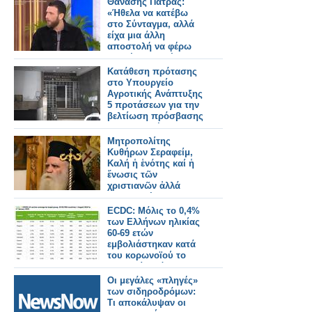
Θανάσης Πάτρας:
«Ήθελα να κατέβω
στο Σύνταγμα, αλλά
είχα μια άλλη
αποστολή να φέρω
εις πέρας - Βρέθηκα
στα Τέμπη »
Κατάθεση πρότασης
στο Υπουργείο
Αγροτικής Ανάπτυξης
5 προτάσεων για την
βελτίωση πρόσβασης
σε γεωργική γη και
κτηνοτροφικές
Μητροπολίτης
εκμεταλλεύσεις του
Κυθήρων Σεραφείμ,
Δήμου Ξηρομέρου
Καλή ἡ ἑνότης καί ἡ
ἕνωσις τῶν
χριστιανῶν ἀλλά
προϋποθέτει
ἀπαλλαγήν ἀπό τήν
ECDC: Μόλις το 0,4%
πλάνην καί τήν
των Ελλήνων ηλικίας
αἵρεσιν
60-69 ετών
εμβολιάστηκαν κατά
του κορωνοϊού το
τελευταίο εξάμηνο
Οι μεγάλες «πληγές»
των σιδηροδρόμων:
Τι αποκάλυψαν οι