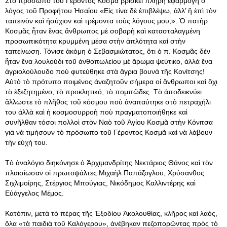
Στὸ πρόσωπο τοῦ Γέροντος Κοσμᾶ βρίσκει πλήρη ἐφαρμογὴ ὁ
λόγος τοῦ Προφήτου Ἠσαΐου «Εἰς τίνα δὲ ἐπιβλέψω, ἀλλ’ ἢ ἐπὶ τὸν
ταπεινὸν καὶ ἡσύχιον καὶ τρέμοντα τοὺς λόγους μου;». Ὁ πατὴρ
Κοσμᾶς ἦταν ἕνας ἄνθρωπος μὲ σοβαρὴ καὶ κατασταλαγμένη
προσωπικότητα κρυμμένη μέσα στὴν ἁπλότητα καὶ στὴν
ταπείνωση. Τόνισε ἀκόμη ὁ Σεβασμιώτατος, ὅτι ὁ π. Κοσμᾶς δὲν
ἦταν ἕνα λουλούδι τοῦ ἀνθοπωλείου μὲ ἄρωμα ψεύτικο, ἀλλὰ ἕνα
ἀγριολούλουδο ποὺ φυτεύθηκε στὰ ἄγρια βουνά τῆς Κονίτσης!
Αὐτὸ τὸ πρότυπο ποιμένος ἀναζητοῦν σήμερα οἱ ἄνθρωποι καὶ ὄχι
τὸ ἐξεζητημένο, τὸ προκλητικό, τὸ πομπῶδες. Τὸ ἀποδεικνύει
ἄλλωστε τὸ πλῆθος τοῦ κόσμου ποὺ ἀναπαύτηκε στὸ πετραχήλι
του ἀλλὰ καὶ ἡ κοσμοσυρροὴ ποὺ πραγματοποιήθηκε καὶ
συνῆλθαν τόσοι πολλοὶ στὸν Ναὸ τοῦ Ἁγίου Κοσμᾶ στὴν Κόνιτσα
γιὰ νὰ τιμήσουν τὸ πρόσωπο τοῦ Γέροντος Κοσμᾶ καὶ νὰ λάβουν
τὴν εὐχή του.
Τὸ ἀναλόγιο διηκόνησε ὁ Ἀρχιμανδρίτης Νεκτάριος Θάνος καὶ τὸν
πλαισίωσαν οἱ πρωτοψάλτες Μιχαὴλ Παπάζογλου, Χρύσανθος
Σιχλιμοίρης, Στέργιος Μπούγιας, Νικόδημος Καλλιντέρης καὶ
Εὐάγγελος Μέμος.
Κατόπιν, μετὰ τὸ πέρας τῆς Ἐξοδίου Ἀκολουθίας, κλῆρος καὶ λαός,
ὅλα «τὰ παιδιὰ τοῦ Καλόγερου», ἀνέβηκαν πεζοπορῶντας πρὸς τὸ