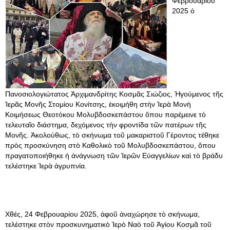
Φεβρουαρίου
2025 ὁ
Πανοσιολογιώτατος Ἀρχιμανδρίτης Κοσμᾶς Σιώζιος, Ἡγούμενος τῆς
Ἱερᾶς Μονῆς Στομίου Κονίτσης, ἐκοιμήθη στὴν Ἱερὰ Μονὴ
Κοιμήσεως Θεοτόκου Μολυβδοσκεπάστου ὅπου παρέμεινε τὸ
τελευταῖο διάστημα, δεχόμενος τὴν φροντίδα τῶν πατέρων τῆς
Μονῆς. Ἀκολούθως, τὸ σκήνωμα τοῦ μακαριστοῦ Γέροντος τέθηκε
πρὸς προσκύνηση στὸ Καθολικὸ τοῦ Μολυβδοσκεπάστου, ὅπου
πραγατοποιήθηκε ἡ ἀνάγνωση τῶν Ἱερῶν Εὐαγγελίων καὶ τὸ βράδυ
τελέστηκε Ἱερὰ ἀγρυπνία.
Χθές, 24 Φεβρουαρίου 2025, ἀφοῦ ἀναχώρησε τὸ σκήνωμα,
τελέστηκε στὸν προσκυνηματικὸ Ἱερὸ Ναὸ τοῦ Ἁγίου Κοσμᾶ τοῦ