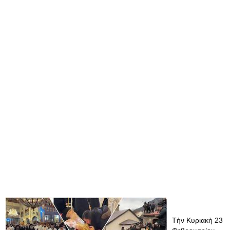
Τὴν Κυριακὴ 23