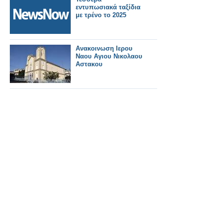
για το βάρος της
εντυπωσιακά ταξίδια
αμαξοστοιχίας
με τρένο το 2025
Ανακοινωση Ιερου
Ναου Αγιου Νικολαου
Αστακου