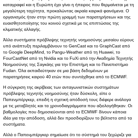
καταγραφεί και η Ευρώπη έχει γίνει η ήπειρος που θερμαίνεται με τη
μεγαλύτερη ταχύτητα, προκαλώντας ακραία καιρικά φαινόμενα. Ο
οργανισμός ήταν στην πρώτη γραμμή των παρατηρήσεων και της
ευαισθητοποίησης του κοινού σχετικά με τις επιπτώσεις της
κλιματικής αλλαγής.
Άλλα συστήματα πρόβλεψης τεχνητής νοημοσύνης μεσαίου εύρους
υπό ανάπτυξη περιλαμβάνουν το GenCast και το GraphCast από
το Google DeepMind, το Pangu-Weather από τη Huawei, το
FourCastNet από τη Nvidia και το FuXi από την Ακαδημία Τεχνητής
Νοημοσύνης της Σαγκάης για την Επιστήμη και το Πανεπιστήμιο
Fudan. Όλα εκπαιδεύτηκαν σε μια βάση δεδομένων με
παρατηρήσεις καιρού 40 ετών που συντάχθηκε από το ECMWF.
Η σύγκριση της ακρίβειας των ανταγωνιστικών συστημάτων
πρόβλεψης τεχνητής νοημοσύνης ήταν δύσκολη, είπε ο
Παπενμπέργκερ, επειδή η σχετική απόδοσή τους διέφερε ανάλογα
με τις μεταβλητές και τα χρονοδιαγράμματα που αξιολογήθηκαν. Οι
βαθμολογίες που δημοσιεύονται από το ECMWF δίνουν κάποια
ιδέα για την απόδοση, αλλά δεν προσδιορίζουν το βέλτιστο από τα
συστήματα.
Αλλά ο Παπενμπέργκερ σημείωσε ότι το σύστημά του ξεχώριζε για