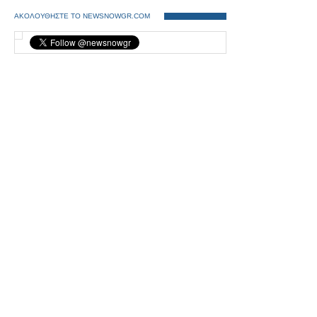
ΑΚΟΛΟΥΘΗΣΤΕ ΤΟ NEWSNOWGR.COM