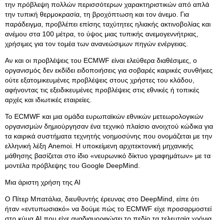
την πρόβλεψη πολλών περισσότερων χαρακτηριστικών από απλά
την τυπική θερμοκρασία, τη βροχόπτωση και τον άνεμο. Για
παράδειγμα, προβλέπει επίσης ταχύτητες ηλιακής ακτινοβολίας και
ανέμου στα 100 μέτρα, το ύψος μιας τυπικής ανεμογεννήτριας,
χρήσιμες για τον τομέα των ανανεώσιμων πηγών ενέργειας.
Αν και οι προβλέψεις του ECMWF είναι ελεύθερα διαθέσιμες, ο
οργανισμός δεν εκδίδει ειδοποιήσεις για σοβαρές καιρικές συνθήκες
ούτε εξατομικευμένες προβλέψεις στους χρήστες του κλάδου,
αφήνοντας τις εξειδικευμένες προβλέψεις στις εθνικές ή τοπικές
αρχές και ιδιωτικές εταιρείες.
Το ECMWF και μια ομάδα ευρωπαϊκών εθνικών μετεωρολογικών
οργανισμών δημιούργησαν ένα τεχνικό πλαίσιο ανοιχτού κώδικα για
τα καιρικά συστήματα τεχνητής νοημοσύνης που ονομάζεται με την
ελληνική λέξη Anemoi. Η υποκείμενη αρχιτεκτονική μηχανικής
μάθησης βασίζεται στο ίδιο «νευρωνικό δίκτυο γραφημάτων» με τα
μοντέλα πρόβλεψης του Google DeepMind.
Μια άριστη χρήση της ΑΙ
Ο Πίτερ Μπατάλια, διευθυντής έρευνας στο DeepMind, είπε ότι
ήταν «εντυπωσιακό» να δούμε πώς το ECMWF είχε προσαρμοστεί
στο κύμα AI που είχε αναδιαμορφώσει το πεδίο τα τελευταία χρόνια