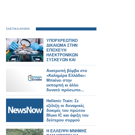
ΣΧΕΤΙΚΑ ΑΡΘΡΑ
ΥΠΟΡΧΡΕΩΤΙΚΟ
ΔΙΚΑΙΩΜΑ ΣΤΗΝ
ΕΠΙΣΚΕΥΗ
ΗΛΕΚΤΡΟΝΙΚΩΝ
ΣΥΣΚΕΥΩΝ ΚΑΙ
SPARTPHONES ΣΤΗΝ
ΕΛΛΑΔΑ
Ανατροπή βόμβα στο
«Καλημέρα Ελλάδα»:
Μπαίνει στην
εκπομπή κι άλλο
δυνατό πρόσωπο...
Hellenic Train: Σε
εξέλιξη οι δυναμικές
δοκιμές του πρώτου
Blues IC και άφιξη του
δεύτερου συρμού
στην Ελλάδα.
Η ΕΛΛΕΙΨΗ ΜΝΗΜΗΣ