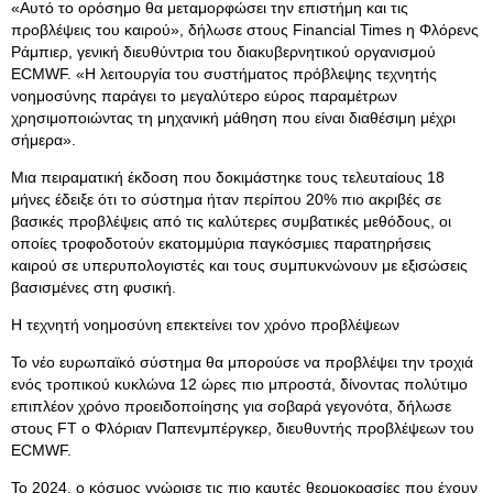
«Αυτό το ορόσημο θα μεταμορφώσει την επιστήμη και τις
προβλέψεις του καιρού», δήλωσε στους Financial Times η Φλόρενς
Ράμπιερ, γενική διευθύντρια του διακυβερνητικού οργανισμού
ECMWF. «Η λειτουργία του συστήματος πρόβλεψης τεχνητής
νοημοσύνης παράγει το μεγαλύτερο εύρος παραμέτρων
χρησιμοποιώντας τη μηχανική μάθηση που είναι διαθέσιμη μέχρι
σήμερα».
Μια πειραματική έκδοση που δοκιμάστηκε τους τελευταίους 18
μήνες έδειξε ότι το σύστημα ήταν περίπου 20% πιο ακριβές σε
βασικές προβλέψεις από τις καλύτερες συμβατικές μεθόδους, οι
οποίες τροφοδοτούν εκατομμύρια παγκόσμιες παρατηρήσεις
καιρού σε υπερυπολογιστές και τους συμπυκνώνουν με εξισώσεις
βασισμένες στη φυσική.
Η τεχνητή νοημοσύνη επεκτείνει τον χρόνο προβλέψεων
Το νέο ευρωπαϊκό σύστημα θα μπορούσε να προβλέψει την τροχιά
ενός τροπικού κυκλώνα 12 ώρες πιο μπροστά, δίνοντας πολύτιμο
επιπλέον χρόνο προειδοποίησης για σοβαρά γεγονότα, δήλωσε
στους FT ο Φλόριαν Παπενμπέργκερ, διευθυντής προβλέψεων του
ECMWF.
Το 2024, ο κόσμος γνώρισε τις πιο καυτές θερμοκρασίες που έχουν