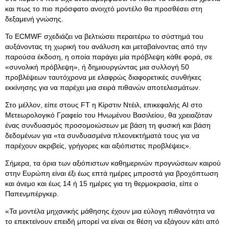
και πως το πιο πρόσφατο ανοιχτό μοντέλο θα προσθέσει στη
δεξαμενή γνώσης.
Το ECMWF σχεδιάζει να βελτιώσει περαιτέρω το σύστημά του
αυξάνοντας τη χωρική του ανάλυση και μεταβαίνοντας από την
παρούσα έκδοση, η οποία παράγει μία πρόβλεψη κάθε φορά, σε
«συνολική πρόβλεψη», ή δημιουργώντας μια συλλογή 50
προβλέψεων ταυτόχρονα με ελαφρώς διαφορετικές συνθήκες
εκκίνησης για να παρέχει μια σειρά πιθανών αποτελεσμάτων.
Στο μέλλον, είπε στους FT η Κίρστιν Ντέιλ, επικεφαλής AI στο
Μετεωρολογικό Γραφείο του Ηνωμένου Βασιλείου, θα χρειαζόταν
ένας συνδυασμός προσομοιώσεων με βάση τη φυσική και βάση
δεδομένων για «τα συνδυασμένα πλεονεκτήματά τους για να
παρέχουν ακριβείς, γρήγορες και αξιόπιστες προβλέψεις».
Σήμερα, τα όρια των αξιόπιστων καθημερινών προγνώσεων καιρού
στην Ευρώπη είναι έξι έως επτά ημέρες μπροστά για βροχόπτωση
και άνεμο και έως 14 ή 15 ημέρες για τη θερμοκρασία, είπε ο
Παπενμπέργκερ.
«Τα μοντέλα μηχανικής μάθησης έχουν μια εύλογη πιθανότητα να
το επεκτείνουν επειδή μπορεί να είναι σε θέση να εξάγουν κάτι από