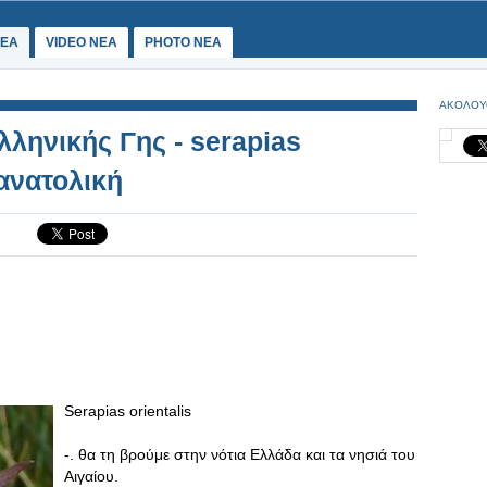
ΕΑ
VIDEO NEA
PHOTO NEA
ΑΚΟΛΟΥ
ληνικής Γης - serapias
 ανατολική
Serapias orientalis
-. θα τη βρούμε στην νότια Ελλάδα και τα νησιά του
Αιγαίου.