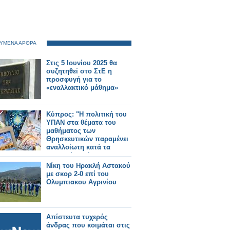
ΥΜΕΝΑ ΑΡΘΡΑ
Στις 5 Ιουνίου 2025 θα
συζητηθεί στο ΣτΕ η
προσφυγή για το
«εναλλακτικό μάθημα»
Κύπρος: "Η πολιτική του
ΥΠΑΝ στα θέματα του
μαθήματος των
Θρησκευτικών παραμένει
αναλλοίωτη κατά τα
τελευταία χρόνια"
Νίκη του Ηρακλή Αστακού
με σκορ 2-0 επί του
Ολυμπιακου Αγρινίου
Απίστευτα τυχερός
άνδρας που κοιμάται στις