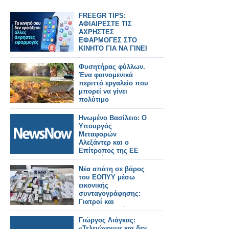
FREEGR TIPS:
ΑΦΙΑΙΡΕΣΤΕ ΤΙΣ
ΑΧΡΗΣΤΕΣ
ΕΦΑΡΜΟΓΕΣ ΣΤΟ
ΚΙΝΗΤΟ ΓΙΑ ΝΑ ΓΙΝΕΙ
ΠΙΟ ΓΡΗΓΟΡΟ
Φυσητήρας φύλλων.
Ένα φαινομενικά
περιττό εργαλείο που
μπορεί να γίνει
πολύτιμο
Ηνωμένο Βασίλειο: Ο
Υπουργός
Μεταφορών
Αλεξάντερ και ο
Επίτροπος της ΕΕ
Τζιτζικώστας, θα
διασφαλίσουν την
Νέα απάτη σε βάρος
ομαλή λειτουργία των
του ΕΟΠΥΥ μέσω
συνοριακών ελέγχων
εικονικής
μέσω του EES.
συνταγογράφησης:
Γιατροί και
φαρμακοποιοί στο
κόλπο, άνω των
Γιώργος Λιάγκας:
400.000 ευρώ η ζημιά
«Τελειώνουμε και δεν