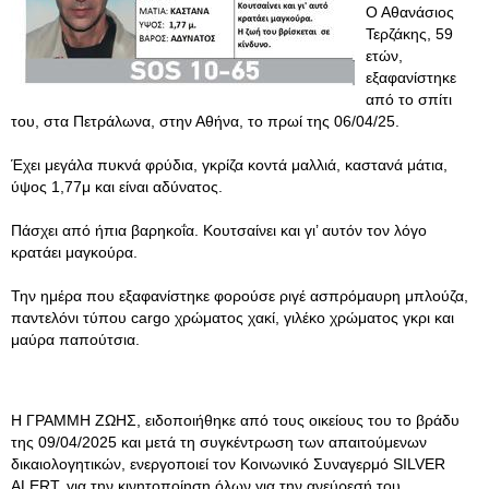
Ο Αθανάσιος
Τερζάκης, 59
ετών,
εξαφανίστηκε
από το σπίτι
του, στα Πετράλωνα, στην Αθήνα, το πρωί της 06/04/25.
Έχει μεγάλα πυκνά φρύδια, γκρίζα κοντά μαλλιά, καστανά μάτια,
ύψος 1,77μ και είναι αδύνατος.
Πάσχει από ήπια βαρηκοΐα. Κουτσαίνει και γι’ αυτόν τον λόγο
κρατάει μαγκούρα.
Την ημέρα που εξαφανίστηκε φορούσε ριγέ ασπρόμαυρη μπλούζα,
παντελόνι τύπου cargo χρώματος χακί, γιλέκο χρώματος γκρι και
μαύρα παπούτσια.
Η ΓΡΑΜΜΗ ΖΩΗΣ, ειδοποιήθηκε από τους οικείους του το βράδυ
της 09/04/2025 και μετά τη συγκέντρωση των απαιτούμενων
δικαιολογητικών, ενεργοποιεί τον Κοινωνικό Συναγερμό SILVER
ALERT, για την κινητοποίηση όλων για την ανεύρεσή του.