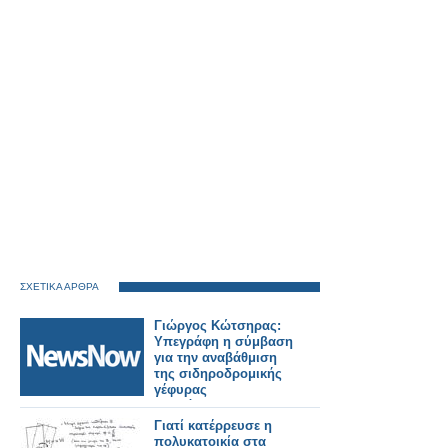
ΣΧΕΤΙΚΑ ΑΡΘΡΑ
Γιώργος Κώτσηρας:
Υπεγράφη η σύμβαση
για την αναβάθμιση
της σιδηροδρομικής
γέφυρας
Πουλόπουλου στα
Πετράλωνα.
Γιατί κατέρρευσε η
πολυκατοικία στα