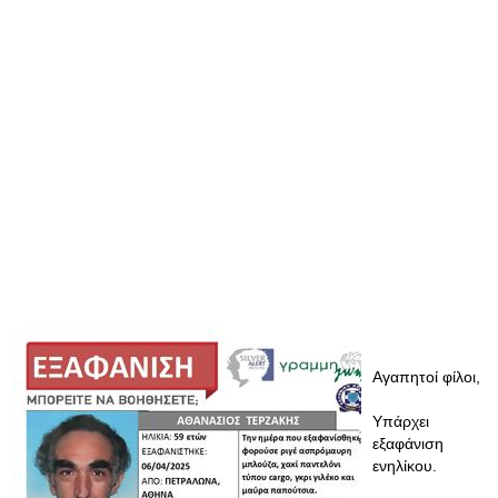
Αγαπητοί φίλοι,
Υπάρχει
εξαφάνιση
ενηλίκου.