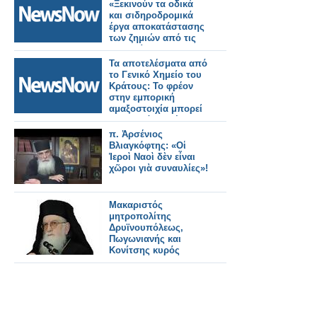
«Ξεκινούν τα οδικά
και σιδηροδρομικά
έργα αποκατάστασης
των ζημιών από τις
θεομηνίες»
Τα αποτελέσματα από
το Γενικό Χημείο του
Κράτους: Το φρέον
στην εμπορική
αμαξοστοιχία μπορεί
να προκάλεσε έκρηξη
π. Ἀρσένιος
Βλιαγκόφτης: «Οἱ
Ἱεροὶ Ναοὶ δὲν εἶναι
χῶροι γιὰ συναυλίες»!
Μακαριστός
μητροπολίτης
Δρυϊνουπόλεως,
Πωγωνιανής και
Κονίτσης κυρός
ΑΝΔΡΕΑΣ