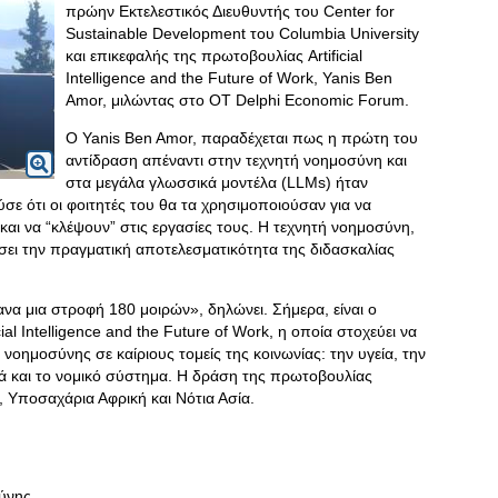
πρώην Εκτελεστικός Διευθυντής του Center for
Sustainable Development του Columbia University
και επικεφαλής της πρωτοβουλίας Artificial
Intelligence and the Future of Work, Yanis Ben
Amor, μιλώντας στο ΟΤ Delphi Economic Forum.
Ο Yanis Ben Amor, παραδέχεται πως η πρώτη του
αντίδραση απέναντι στην τεχνητή νοημοσύνη και
στα μεγάλα γλωσσικά μοντέλα (LLMs) ήταν
σε ότι οι φοιτητές του θα τα χρησιμοποιούσαν για να
αι να “κλέψουν” στις εργασίες τους. Η τεχνητή νοημοσύνη,
ήσει την πραγματική αποτελεσματικότητα της διδασκαλίας
να μια στροφή 180 μοιρών», δηλώνει. Σήμερα, είναι ο
ial Intelligence and the Future of Work, η οποία στοχεύει να
νοημοσύνης σε καίριους τομείς της κοινωνίας: την υγεία, την
κά και το νομικό σύστημα. Η δράση της πρωτοβουλίας
, Υποσαχάρια Αφρική και Νότια Ασία.
ύνης