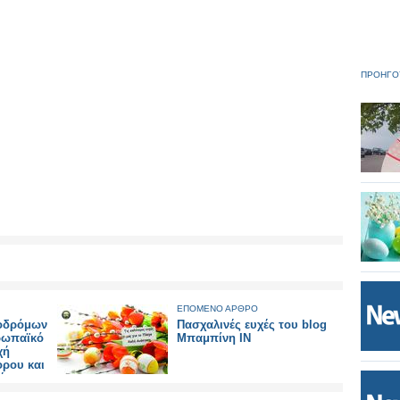
ΠΡΟΗΓΟ
ΕΠΟΜΕΝΟ ΑΡΘΡΟ
ροδρόμων
Πασχαλινές ευχές του blog
ρωπαϊκό
Μπαμπίνη ΙΝ
χή
ορου και
ρένων