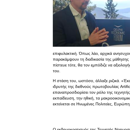
επιφυλακτική. Όπως λέει, αρχικά ανησυχού
παρακάμψουν τη διαδικασία της μάθησης κ
πίστευε τότε, θα τον εμπόδιζε να αξιολογ
του.
Η στάση του, ωστόσο, άλλαξε ριζικά. «Έκα
ιδρυτής της διεθνούς πρωτοβουλίας Artific
επαναπροσδιορίσει τον ρόλο της τεχνητής 
εκπαίδευση, την ηθική, τα μακροοικονομι
εκτείνεται σε Ηνωμένες Πολιτείες, Ευρώπη
Ο εκδημοκρατισμός της Τεχνητής Νοημοσ