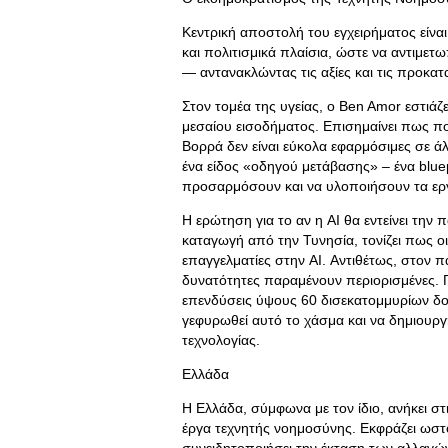
Κεντρική αποστολή του εγχειρήματος είνα
και πολιτισμικά πλαίσια, ώστε να αντιμετ
— αντανακλώντας τις αξίες και τις προκα
Στον τομέα της υγείας, ο Ben Amor εστιάζ
μεσαίου εισοδήματος. Επισημαίνει πως πολ
Βορρά δεν είναι εύκολα εφαρμόσιμες σε ά
ένα είδος «οδηγού μετάβασης» – ένα bluep
προσαρμόσουν και να υλοποιήσουν τα εργ
Η ερώτηση για το αν η AI θα εντείνει την
καταγωγή από την Τυνησία, τονίζει πως 
επαγγελματίες στην AI. Αντιθέτως, στον 
δυνατότητες παραμένουν περιορισμένες. Γ
επενδύσεις ύψους 60 δισεκατομμυρίων δο
γεφυρωθεί αυτό το χάσμα και να δημιουργ
τεχνολογίας.
Ελλάδα
Η Ελλάδα, σύμφωνα με τον ίδιο, ανήκει σ
έργα τεχνητής νοημοσύνης. Εκφράζει ωστ