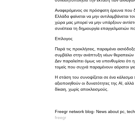
συνειδητοποιήσει την έκταση των αλλαγών
Αναφερόμενος σε πρόσφατη έρευνα που δε
Ελλάδα φαίνεται να μην αντιλαμβάνεται το
χώρα μας μπορεί να μην υπάρξουν αντίστοι
συνέπεια τη δημιουργία επαγγελματιών πο
Επίλογος
Παρά τις προκλήσεις, παραμένει αισιόδοξο
συμβάλει στην ανάπτυξη νέων θεραπειών γ
Δεν παραλείπει όμως να υπενθυμίσει ότι η
τομείς που συχνά παραμένουν αόρατοι για
Η στάση του συνοψίζεται σε ένα κάλεσμα 
αξιοποιηθούν οι δυνατότητες της AI, αλλά 
δίκαιη, χωρίς αποκλεισμούς.
Freegr network blog- News about pc, tech
freegr