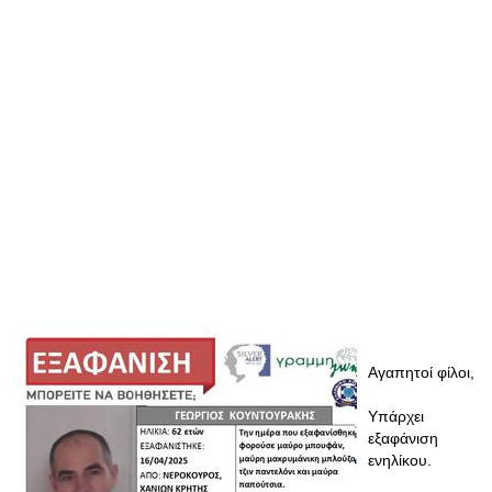
Αγαπητοί φίλοι,
Υπάρχει
εξαφάνιση
ενηλίκου.