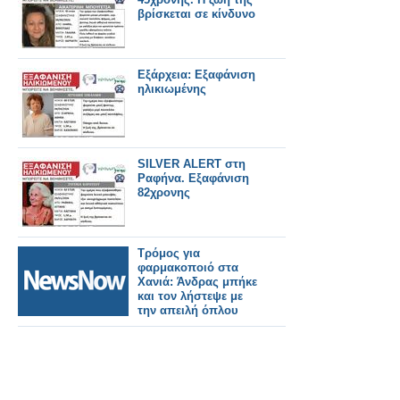
Κατσαράκης
βρίσκεται σε κίνδυνο
Εξάρχεια: Εξαφάνιση
ηλικιωμένης
SILVER ALERT στη
Ραφήνα. Εξαφάνιση
82χρονης
Tρόμος για
φαρμακοποιό στα
Χανιά: Άνδρας μπήκε
και τον λήστεψε με
την απειλή όπλου