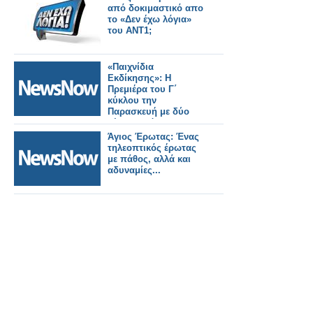
από δοκιμαστικό απο
το «Δεν έχω λόγια»
του ΑΝΤ1;
«Παιχνίδια
Εκδίκησης»: Η
Πρεμιέρα του Γ΄
κύκλου την
Παρασκευή με δύο
νέα επεισόδια στο
ΑΝΤ1+
Άγιος Έρωτας: Ένας
τηλεοπτικός έρωτας
με πάθος, αλλά και
αδυναμίες...