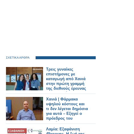
ΣΧΕΤΙΚΑ ΑΡΘΡΑ
Τρεις γυναίκες
επιστήμονες με
καταγωγή από Χανιά
στην πρώτη γραμμή
της διεθνούς έρευνας
στη φυσική
Χανιά | Φάρμακα
υψηλού κόστους και
τι δεν λέγεται δημόσια
για αυτά – Εξηγεί ο
πρόεδρος του
Συλλόγου
Φαρμακοποιών
Λαμία: Εξαφάνιση
Μανώλης
45χρονης. Η ζωή της