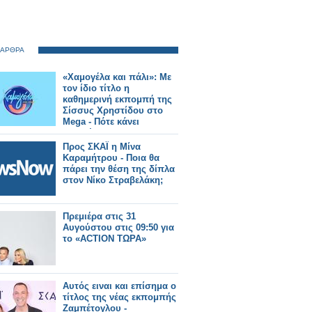
 ΑΡΘΡΑ
«Χαμογέλα και πάλι»: Με
τον ίδιο τίτλο η
καθημερινή εκπομπή της
Σίσσυς Χρηστίδου στο
Mega - Πότε κάνει
πρεμιέρα;
Προς ΣΚΑΪ η Μίνα
Καραμήτρου - Ποια θα
πάρει την θέση της δίπλα
στον Νίκο Στραβελάκη;
Πρεμιέρα στις 31
Αυγούστου στις 09:50 για
το «ACTION ΤΩΡΑ»
Αυτός ειναι και επίσημα ο
τίτλος της νέας εκπομπής
Ζαμπέτογλου -