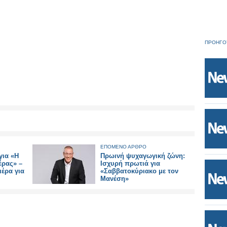
ΠΡΟΗΓΟ
ΕΠΟΜΕΝΟ ΑΡΘΡΟ
για «Η
Πρωινή ψυχαγωγική ζώνη:
έρας» –
Ισχυρή πρωτιά για
έρα για
«Σαββατοκύριακο με τον
Μανέση»