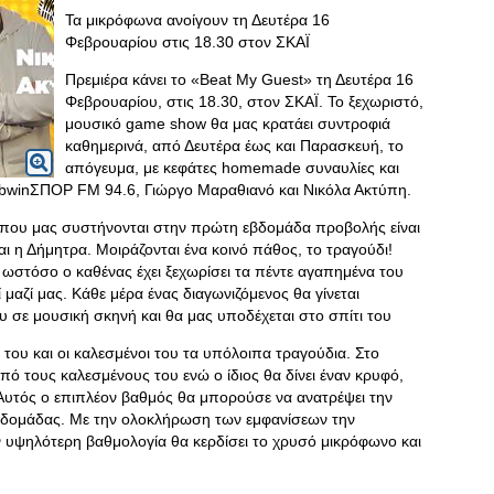
Τα μικρόφωνα ανοίγουν τη Δευτέρα 16
Φεβρουαρίου στις 18.30 στον ΣΚΑΪ
Πρεμιέρα κάνει το «Beat My Guest» τη Δευτέρα 16
Φεβρουαρίου, στις 18.30, στον ΣΚΑΪ. Το ξεχωριστό,
μουσικό game show θα μας κρατάει συντροφιά
καθημερινά, από Δευτέρα έως και Παρασκευή, το
απόγευμα, με κεφάτες homemade συναυλίες και
 bwinΣΠΟΡ FM 94.6, Γιώργο Μαραθιανό και Νικόλα Ακτύπη.
 που μας συστήνονται στην πρώτη εβδομάδα προβολής είναι
αι η Δήμητρα. Μοιράζονται ένα κοινό πάθος, το τραγούδι!
ωστόσο ο καθένας έχει ξεχωρίσει τα πέντε αγαπημένα του
ί μαζί μας. Κάθε μέρα ένας διαγωνιζόμενος θα γίνεται
υ σε μουσική σκηνή και θα μας υποδέχεται στο σπίτι του
ς του και οι καλεσμένοι του τα υπόλοιπα τραγούδια. Στο
πό τους καλεσμένους του ενώ ο ίδιος θα δίνει έναν κρυφό,
Αυτός ο επιπλέον βαθμός θα μπορούσε να ανατρέψει την
 εβδομάδας. Με την ολοκλήρωση των εμφανίσεων την
ν υψηλότερη βαθμολογία θα κερδίσει το χρυσό μικρόφωνο και