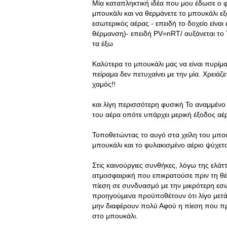
Μία καταπληκτική ιδέα που μου έδωσε ο 
μπουκάλι και να θερμάνετε το μπουκάλι εξ
εσωτερικός αέρας - επειδή το δοχείο είνα
θέρμανση)- επειδή PV=nRT/ αυξάνεται το 
τα έξω
Καλύτερα το μπουκάλι μας να είναι πυρίμ
πείραμα δεν πετυχαίνει με την μία. Χρειάζε
χαμός!!
και λίγη περισσότερη φυσική Το αναμμένο 
του αέρα οπότε υπάρχει μερική έξοδος αέ
Τοποθετώντας το αυγό στα χείλη του μπο
μπουκάλι και το φυλακισμένο αέριο ψύχετα
Στις καινούργιες συνθήκες, λόγω της ελάτ
ατμοσφαιρική που επικρατούσε πριν τη θ
πίεση σε συνδυασμό με την μικρότερη εσω
προηγούμενα προϋποθέτουν ότι λίγο μετά 
μην διαφέρουν πολύ Αφού η πίεση που προ
στο μπουκάλι.