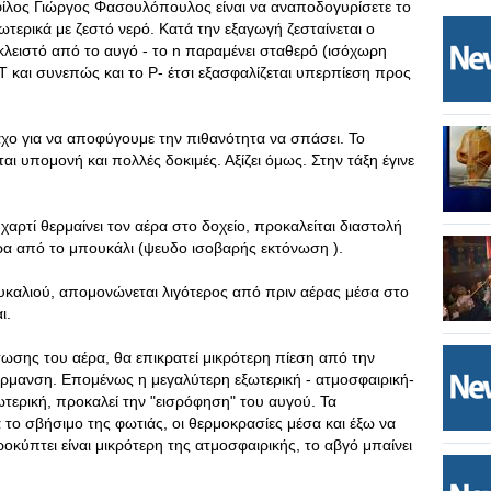
φίλος Γιώργος Φασουλόπουλος είναι να αναποδογυρίσετε το
ωτερικά με ζεστό νερό. Κατά την εξαγωγή ζεσταίνεται ο
ι κλειστό από το αυγό - το n παραμένει σταθερό (ισόχωρη
Τ και συνεπώς και το P- έτσι εξασφαλίζεται υπερπίεση προς
αχο για να αποφύγουμε την πιθανότητα να σπάσει. Το
ται υπομονή και πολλές δοκιμές. Αξίζει όμως. Στην τάξη έγινε
χαρτί θερμαίνει τον αέρα στο δοχείο, προκαλείται διαστολή
ρα από το μπουκάλι (ψευδο ισοβαρής εκτόνωση ).
υκαλιού, απομονώνεται λιγότερος από πριν αέρας μέσα στο
ι.
τωσης του αέρα, θα επικρατεί μικρότερη πίεση από την
έρμανση. Επομένως η μεγαλύτερη εξωτερική - ατμοσφαιρική-
τερική, προκαλεί την "εισρόφηση" του αυγού. Τα
το σβήσιμο της φωτιάς, οι θερμοκρασίες μέσα και έξω να
κύπτει είναι μικρότερη της ατμοσφαιρικής, το αβγό μπαίνει