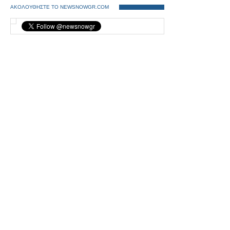
ΑΚΟΛΟΥΘΗΣΤΕ ΤΟ NEWSNOWGR.COM