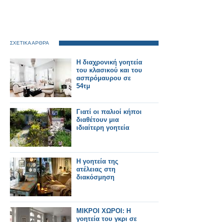
ΣΧΕΤΙΚΑ ΑΡΘΡΑ
Η διαχρονική γοητεία
του κλασικού και του
ασπρόμαυρου σε
54τμ
Γιατί οι παλιοί κήποι
διαθέτουν μια
ιδιαίτερη γοητεία
Η γοητεία της
ατέλειας στη
διακόσμηση
ΜΙΚΡΟΙ ΧΩΡΟΙ: Η
γοητεία του γκρι σε