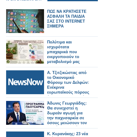
ΠΩΣ ΝΑ ΚΡΑΤΗΣΕΤΕ
ΑΣΦΑΛΗ ΤΑ ΠΑΙΔΙΑ
ΣΑΣ ΣΤΟ INTERNET
ΣΗΜΕΡΑ
Πολύτιμα και
ισχυρότατα
μπαχαρικά που
ενεργοποιούν το
μεταβολισμό μας
Α. Τζιτζικώστας από
το Οικονομικό
Φόρουμ των Δελφών:
Ενέκρινα
ευρωπαϊκούς πόρους
ύψους 277 εκ. ευρώ
για το οδικό και
Άδωνις Γεωργιάδης:
σιδηροδρομικό τμήμα
Θα συνεχιστεί η
Αλεξανδρούπολης –
δωρεάν αγωγή για
Πυθίου, μήκους 68,3
την παχυσαρκία σε
χλμ
όσους μειώσουν τον
BMI έως τον Ιούνιο
Κ. Κυρανάκης: 23 νέα