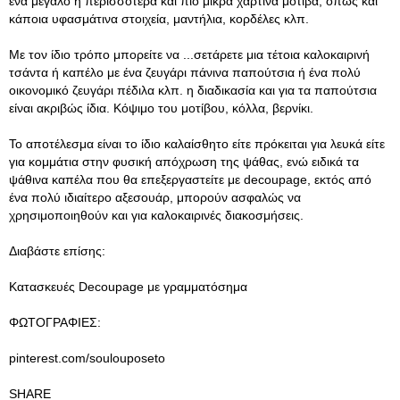
ένα μεγάλο ή περισσότερα και πιο μικρά χάρτινα μοτίβα, όπως και
κάποια υφασμάτινα στοιχεία, μαντήλια, κορδέλες κλπ.
Με τον ίδιο τρόπο μπορείτε να ...σετάρετε μια τέτοια καλοκαιρινή
τσάντα ή καπέλο με ένα ζευγάρι πάνινα παπούτσια ή ένα πολύ
οικονομικό ζευγάρι πέδιλα κλπ. η διαδικασία και για τα παπούτσια
είναι ακριβώς ίδια. Κόψιμο του μοτίβου, κόλλα, βερνίκι.
Το αποτέλεσμα είναι το ίδιο καλαίσθητο είτε πρόκειται για λευκά είτε
για κομμάτια στην φυσική απόχρωση της ψάθας, ενώ ειδικά τα
ψάθινα καπέλα που θα επεξεργαστείτε με decoupage, εκτός από
ένα πολύ ιδιαίτερο αξεσουάρ, μπορούν ασφαλώς να
χρησιμοποιηθούν και για καλοκαιρινές διακοσμήσεις.
Διαβάστε επίσης:
Κατασκευές Decoupage με γραμματόσημα
ΦΩΤΟΓΡΑΦΙΕΣ:
pinterest.com/soulouposeto
SHARE