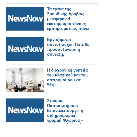
στο έργο.
Τα τρένα της
Σαουδικής Αραβίας
μετέφεραν 4
εκατομμύρια τόνους
εμπορευμάτων, πάνω
από 45 εκατομμύρια
επιβάτες το πρώτο
Εργαζόμενοι
τρίμηνο του 2026.
συνταξιούχοι: Πότε θα
προσαυξάνεται η
σύνταξη.
Η διαχρονική γοητεία
του κλασικού και του
ασπρόμαυρου σε
54τμ
Σταύρος
Παπασωτηρίου:
Επαναλειτουργεί η
σιδηροδρομική
γραμμή Φλώρινα –
Θεσσαλονίκη από την
Τρίτη 5 Μαΐου.