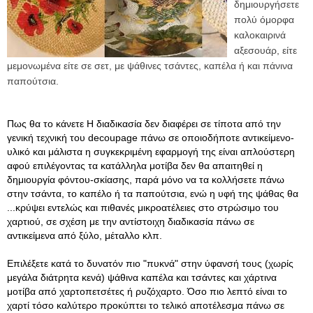
δημιουργήσετε
πολύ όμορφα
καλοκαιρινά
αξεσουάρ, είτε
μεμονωμένα είτε σε σετ, με ψάθινες τσάντες, καπέλα ή και πάνινα
παπούτσια.
Πως θα το κάνετε Η διαδικασία δεν διαφέρει σε τίποτα από την
γενική τεχνική του decoupage πάνω σε οποιοδήποτε αντικείμενο-
υλικό και μάλιστα η συγκεκριμένη εφαρμογή της είναι απλούστερη
αφού επιλέγοντας τα κατάλληλα μοτίβα δεν θα απαιτηθεί η
δημιουργία φόντου-σκίασης, παρά μόνο να τα κολλήσετε πάνω
στην τσάντα, το καπέλο ή τα παπούτσια, ενώ η υφή της ψάθας θα
...κρύψει εντελώς και πιθανές μικροατέλειες στο στρώσιμο του
χαρτιού, σε σχέση με την αντίστοιχη διαδικασία πάνω σε
αντικείμενα από ξύλο, μέταλλο κλπ.
Επιλέξετε κατά το δυνατόν πιο "πυκνά" στην ύφανσή τους (χωρίς
μεγάλα διάτρητα κενά) ψάθινα καπέλα και τσάντες και χάρτινα
μοτίβα από χαρτοπετσέτες ή ρυζόχαρτο. Όσο πιο λεπτό είναι το
χαρτί τόσο καλύτερο προκύπτει το τελικό αποτέλεσμα πάνω σε