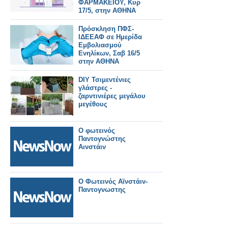
ΦΑΡΜΑΚΕΙΟΥ, Κυρ
17/5, στην ΑΘΗΝΑ
Πρόσκληση ΠΦΣ-
ΙΔΕΕΑΦ σε Ημερίδα
Εμβολιασμού
Ενηλίκων, Σαβ 16/5
στην ΑΘΗΝΑ
DIY Τσιμεντένιες
γλάστρες -
ζαρντινιέρες μεγάλου
μεγέθους
Ο φωτεινός
Παντογνώστης
Αινστάιν
Ο Φωτεινός Αϊνστάιν-
Παντογνωστης