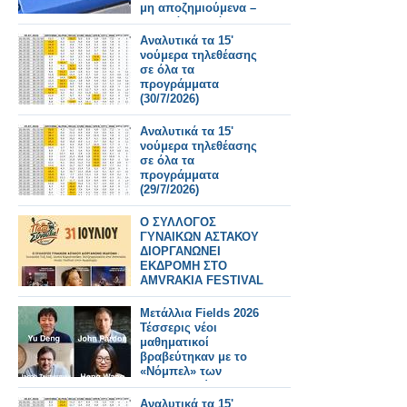
μη αποζημιούμενα –
Τι αλλάζει από
31/7/2026
Αναλυτικά τα 15'
νούμερα τηλεθέασης
σε όλα τα
προγράμματα
(30/7/2026)
Αναλυτικά τα 15'
νούμερα τηλεθέασης
σε όλα τα
προγράμματα
(29/7/2026)
Ο ΣΥΛΛΟΓΟΣ
ΓΥΝΑΙΚΩΝ ΑΣΤΑΚΟΥ
ΔΙΟΡΓΑΝΩΝΕΙ
ΕΚΔΡΟΜΗ ΣΤΟ
AMVRAKIA FESTIVAL
ΣΤΙΣ 31/7/2026 ΣΤΗ
ΣΥΝΑΥΛΙΑ
Μετάλλια Fields 2026
ΧΑΤΖΗΦΡΑΓΚΕΤΑ
Τέσσερις νέοι
ΚΑΡΑΠΑΤΑΚΗ ΠΥΞ
μαθηματικοί
ΛΑΞ
βραβεύτηκαν με το
«Νόμπελ» των
Μαθηματικών
Αναλυτικά τα 15'