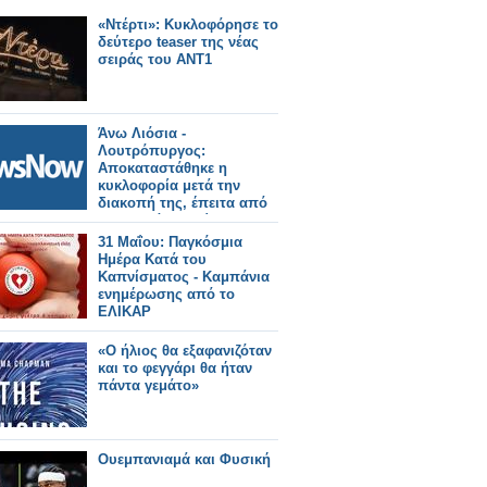
«Ντέρτι»: Κυκλοφόρησε το
δεύτερο teaser της νέας
σειράς του ΑΝΤ1
Άνω Λιόσια -
Λουτρόπυργος:
Αποκαταστάθηκε η
κυκλοφορία μετά την
διακοπή της, έπειτα από
πυρκαγιά πλησίον της
γραμμής.
31 Μαΐου: Παγκόσμια
Ημέρα Κατά του
Καπνίσματος - Καμπάνια
ενημέρωσης από το
ΕΛΙΚΑΡ
«Ο ήλιος θα εξαφανιζόταν
και το φεγγάρι θα ήταν
πάντα γεμάτο»
Ουεμπανιαμά και Φυσική