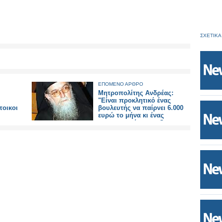
ΣΧΕΤΙΚΑ
ΕΠΟΜΕΝΟ ΑΡΘΡΟ
Mητροπολίτης Ανδρέας:
"Είναι προκλητικό ένας
τοικοι
βουλευτής να παίρνει 6.000
ευρώ το μήνα κι ένας
μεροκαματιάρης να ζει με
ψίχουλα"!