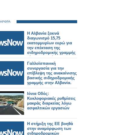
 ΑΡΘΡΑ
Η Αλβανία ξεκινά
διαγωνισμό 15,75
εκατομμυρίων ευρώ για
την επέκταση της
σιδηροδρομικής γραμμής
Τίρανα-Δυρράχιο.
Γαλλοϊσπανική
συνεργασία για την
επίβλεψη της ανακαίνισης
βασικής σιδηροδρομικής
γραμμής στην Αλβανία.
Ιόνια Οδός:
Κυκλοφοριακές ρυθμίσεις
μακράς διαρκείας λόγω
ασφαλτικών εργασιών
Η στήριξη της ΕΕ βοηθά
στην αναμόρφωση των
σιδηροδρομικών