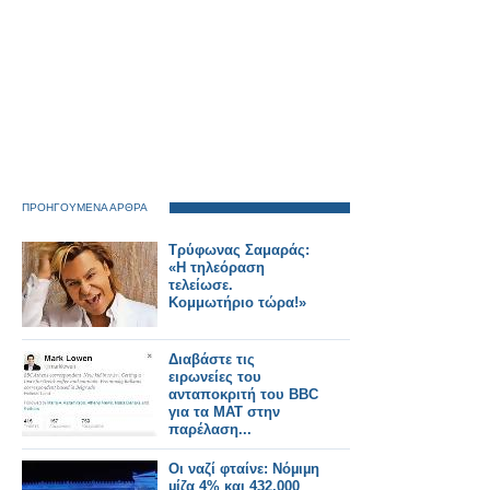
ΠΡΟΗΓΟΥΜΕΝΑ ΑΡΘΡΑ
Τρύφωνας Σαμαράς:
«Η τηλεόραση
τελείωσε.
Κομμωτήριο τώρα!»
Διαβάστε τις
ειρωνείες του
ανταποκριτή του BBC
για τα ΜΑΤ στην
παρέλαση...
Οι ναζί φταίνε: Νόµιµη
µίζα 4% και 432.000