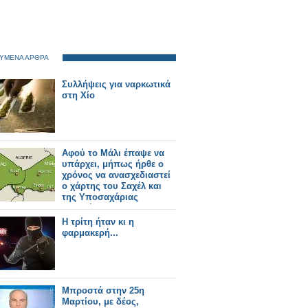
ΥΜΕΝΑ ΑΡΘΡΑ
Συλλήψεις για ναρκωτικά
στη Χίο
Αφού το Μάλι έπαψε να
υπάρχει, μήπως ήρθε ο
χρόνος να ανασχεδιαστεί
ο χάρτης του Σαχέλ και
της Υποσαχάριας
Αφρικής;
Η τρίτη ήταν κι η
φαρμακερή...
Μπροστά στην 25η
Μαρτίου, με δέος,