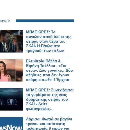
 ΑΡΘΡΑ
ΜΠΛΕ ΩΡΕΣ: Το
συγκλονιστικό trailer της
σειράς στον αέρα του
ΣΚΑΪ- Η Πάολα στο
τραγούδι των τίτλων
Ελευθερία Πάλλα &
Ειρήνη Τσέλλου - «Για
σένα»: Δύο γυναίκες. Δύο
αλήθειες που δεν έχουν
ακόμη ειπωθεί ! Έρχεται
στον Alpha!
ΜΠΛΕ ΩΡΕΣ: Συνεχίζονται
τα γυρίσματα της νέας
δραματικής σειράς του
ΣΚΑΪ - Δείτε
φωτογραφίες...
Λάρισα: Φωτιά σε βαγόνι
τρένου και απίστευτη
ταλαιπωρία 9 ωρών για