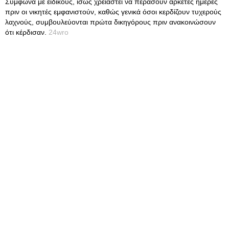
Σύμφωνα με ειδικούς, ίσως χρειαστεί να περάσουν αρκετές ημέρες
πριν οι νικητές εμφανιστούν, καθώς γενικά όσοι κερδίζουν τυχερούς
λαχνούς, συμβουλεύονται πρώτα δικηγόρους πριν ανακοινώσουν
ότι κέρδισαν.
24wro