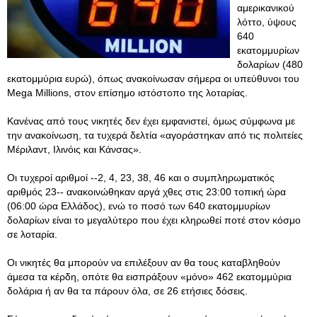
αμερικανικού
λόττο, ύψους
640
εκατομμυρίων
δολαρίων (480
εκατομμύρια ευρώ), όπως ανακοίνωσαν σήμερα οι υπεύθυνοι του
Mega Millions, στον επίσημο ιστόστοπο της λοταρίας.
Κανένας από τους νικητές δεν έχει εμφανιστεί, όμως σύμφωνα με
την ανακοίνωση, τα τυχερά δελτία «αγοράστηκαν από τις πολιτείες
Μέριλαντ, Ιλινόις και Κάνσας».
Οι τυχεροί αριθμοί --2, 4, 23, 38, 46 και ο συμπληρωματικός
αριθμός 23-- ανακοινώθηκαν αργά χθες στις 23:00 τοπική ώρα
(06:00 ώρα Ελλάδος), ενώ το ποσό των 640 εκατομμυρίων
δολαρίων είναι το μεγαλύτερο που έχει κληρωθεί ποτέ στον κόσμο
σε λοταρία.
Οι νικητές θα μπορούν να επιλέξουν αν θα τους καταβληθούν
άμεσα τα κέρδη, οπότε θα εισπράξουν «μόνο» 462 εκατομμύρια
δολάρια ή αν θα τα πάρουν όλα, σε 26 ετήσιες δόσεις.