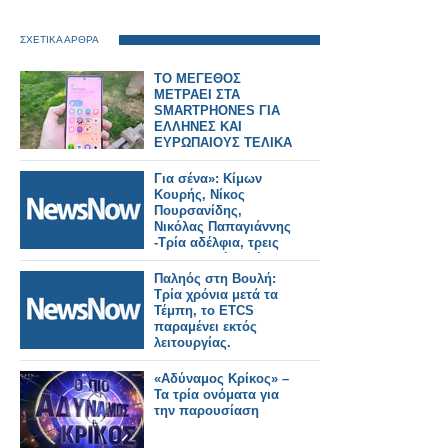
ΣΧΕΤΙΚΑ ΑΡΘΡΑ
ΤΟ ΜΕΓΕΘΟΣ
ΜΕΤΡΑΕΙ ΣΤΑ
SMARTPHONES ΓΙΑ
ΕΛΛΗΝΕΣ ΚΑΙ
ΕΥΡΩΠΑΙΟΥΣ ΤΕΛΙΚΑ
Για σένα»: Κίμων
Κουρής, Νίκος
Πουρσανίδης,
Νικόλας Παπαγιάννης
-Τρία αδέλφια, τρεις
διαφορετικές αλήθειες
!
Παληός στη Βουλή:
Τρία χρόνια μετά τα
Τέμπη, το ETCS
παραμένει εκτός
λειτουργίας.
«Αδύναμος Κρίκος» –
Τα τρία ονόματα για
την παρουσίαση