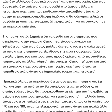
Εάν δεν αλλάξουν δραστικά οι συνθήκες στην οικονομία, κάτι που
δυστυχώς δεν φαίνεται ότι θα συμβεί στο άμεσο μέλλον, η
περαιτέρω συμπίεση των μισθολογικών απολαβών μέσα από
αυτήν τη μεσομακροπρόθεσμη διαδικασία θα οδηγήσει τελικά σε
ραγδαία μείωση της εγχώριας ζήτησης, ακόμη και σε σύγκριση με
τα σημερινά επίπεδα.
Τι σημαίνει αυτό: Σημαίνει ότι τα αγαθά και οι υπηρεσίες που
στηρίζονται στην εγχώρια ζήτηση θα γίνουν αναγκαστικά
φθηνότερα. Κάτι που όμως μάλλον δεν θα ισχύσει για άλλα αγαθά,
τα οποία είτε μπορούν να εξαχθούν, είτε είναι εισαγόμενα (άρα
μεγάλο μέρος του κόστους τους προσδιορίζεται από τις συνθήκες
παραγωγής σε άλλες χώρες), είτε υπάρχει ζήτηση γι' αυτά και από
το εξωτερικό (π.χ. ορισμένες κατηγορίες ακινήτων, όπως τα
παραθεριστικά ακίνητα σε δημοφιλείς τουριστικές περιοχές).
Πρακτικά όλα αυτά σημαίνουν ότι αν συνεχιστεί η πορεία ως έχει
(και ανεξάρτητα από το αν θα υπάρξουν ξένες επενδύσεις, οι
οποίες ενδεχομένως θα προελκυσθούν με κίνητρα αυτή ακριβώς τη
μείωση του κόστους εργασίας και εγκατάστασης), η Ελλάδα ίσως
ξαναγυρίσει σε παλαιότερες εποχέςν. Εποχές όπως οι δεκαετίες του
'70 και του '80, όταν τα ηλεκτρονικά, τα αυτοκίνητα και πολλά άλλα
αγαθά θεωρούνταν στην πράξη περίπου «είδη πολυτελείας» και ο