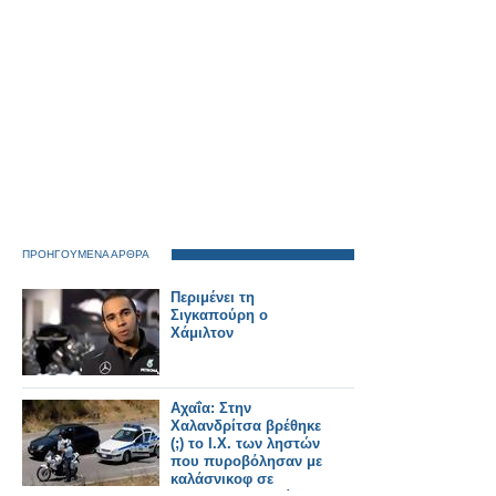
ΠΡΟΗΓΟΥΜΕΝΑ ΑΡΘΡΑ
Περιμένει τη
Σιγκαπούρη ο
Χάμιλτον
Aχαΐα: Στην
Χαλανδρίτσα βρέθηκε
(;) το Ι.Χ. των ληστών
που πυροβόλησαν με
καλάσνικοφ σε