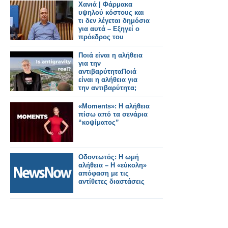
Χανιά | Φάρμακα
υψηλού κόστους και
τι δεν λέγεται δημόσια
για αυτά – Εξηγεί ο
πρόεδρος του
Συλλόγου
Φαρμακοποιών
Ποιά είναι η αλήθεια
Μανώλης
για την
Κατσαράκης
αντιβαρύτηταΠοιά
είναι η αλήθεια για
την αντιβαρύτητα;
«Moments»: Η αλήθεια
πίσω από τα σενάρια
“κοψίματος”
Οδοντωτός: Η ωμή
αλήθεια – Η «εύκολη»
απόφαση με τις
αντίθετες διαστάσεις