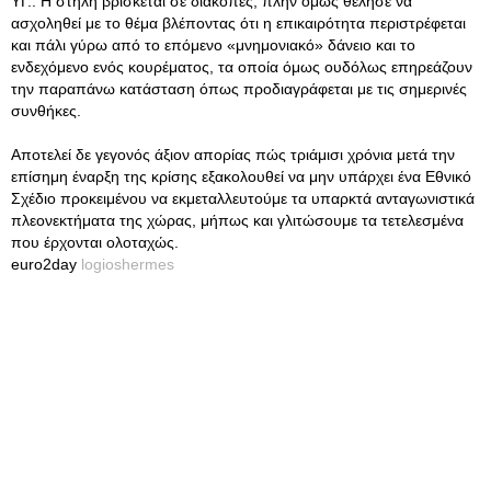
ΥΓ.: Η στήλη βρίσκεται σε διακοπές, πλην όμως θέλησε να
ασχοληθεί με το θέμα βλέποντας ότι η επικαιρότητα περιστρέφεται
και πάλι γύρω από το επόμενο «μνημονιακό» δάνειο και το
ενδεχόμενο ενός κουρέματος, τα οποία όμως ουδόλως επηρεάζουν
την παραπάνω κατάσταση όπως προδιαγράφεται με τις σημερινές
συνθήκες.
Αποτελεί δε γεγονός άξιον απορίας πώς τριάμισι χρόνια μετά την
επίσημη έναρξη της κρίσης εξακολουθεί να μην υπάρχει ένα Εθνικό
Σχέδιο προκειμένου να εκμεταλλευτούμε τα υπαρκτά ανταγωνιστικά
πλεονεκτήματα της χώρας, μήπως και γλιτώσουμε τα τετελεσμένα
που έρχονται ολοταχώς.
euro2day
logioshermes