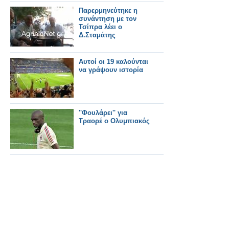
κοσμηματοπωλείο
στο Κατάκολο
Παρερμηνεύτηκε η
συνάντηση με τον
Τσίπρα λέει ο
Δ.Σταμάτης
Αυτοί οι 19 καλούνται
να γράψουν ιστορία
''Φουλάρει'' για
Τραορέ ο Ολυμπιακός