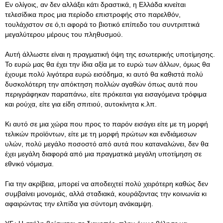
Εν ολίγοις, αν δεν αλλάξει κάτι δραστικά, η Ελλάδα κινείται
τελεσίδικα προς μια περίοδο επιστροφής στο παρελθόν,
τουλάχιστον σε ό,τι αφορά το βιοτικό επίπεδο του συντριπτικά
μεγαλύτερου μέρους του πληθυσμού.
Αυτή άλλωστε είναι η πραγματική όψη της εσωτερικής υποτίμησης.
Το ευρώ μας θα έχει την ίδια αξία με το ευρώ των άλλων, όμως θα
έχουμε πολύ λιγότερα ευρώ εισόδημα, κι αυτό θα καθιστά πολύ
δυσκολότερη την απόκτηση πολλών αγαθών όπως αυτά που
περιγράφηκαν παραπάνω, είτε πρόκειται για εισαγόμενα τρόφιμα
και ρούχα, είτε για είδη σπιτιού, αυτοκίνητα κ.λπ.
Κι αυτό σε μια χώρα που προς το παρόν εισάγει είτε με τη μορφή
τελικών προϊόντων, είτε με τη μορφή πρώτων και ενδιάμεσων
υλών, πολύ μεγάλο ποσοστό από αυτά που καταναλώνει, δεν θα
έχει μεγάλη διαφορά από μια πραγματικά μεγάλη υποτίμηση σε
εθνικό νόμισμα.
Για την ακρίβεια, μπορεί να αποδειχτεί πολύ χειρότερη καθώς δεν
συμβαίνει μονομιάς, αλλά σταδιακά, κουράζοντας την κοινωνία κι
αφαιρώντας την ελπίδα για σύντομη ανάκαμψη.