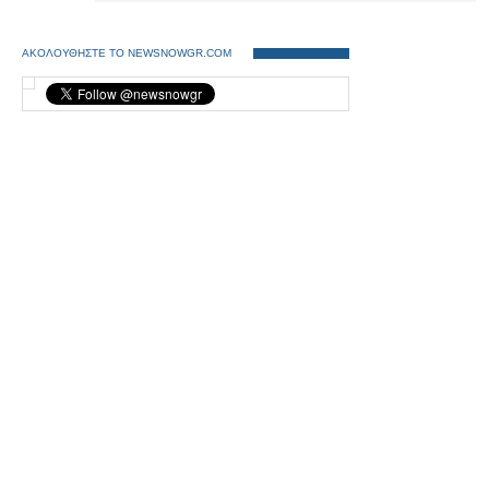
ΑΚΟΛΟΥΘΗΣΤΕ ΤΟ NEWSNOWGR.COM