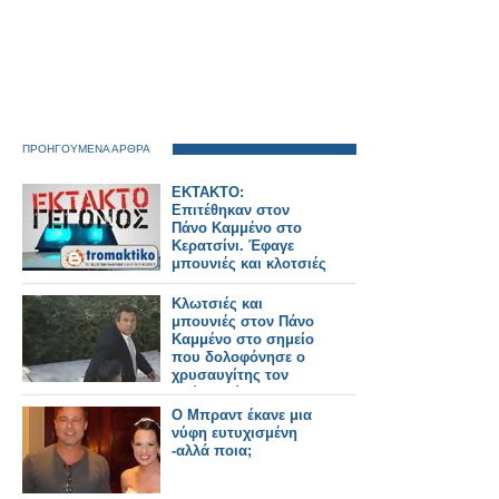
ΠΡΟΗΓΟΥΜΕΝΑ ΑΡΘΡΑ
ΕΚΤΑΚΤΟ:
Επιτέθηκαν στον
Πάνο Καμμένο στο
Κερατσίνι. Έφαγε
μπουνιές και κλοτσιές
(video)
Κλωτσιές και
μπουνιές στον Πάνο
Καμμένο στο σημείο
που δολοφόνησε ο
χρυσαυγίτης τον
Παύλο Φύσσα - Του
άνοιξαν τη μύτη -
Ο Μπραντ έκανε μια
Δείτε το video
νύφη ευτυχισμένη
-αλλά ποια;