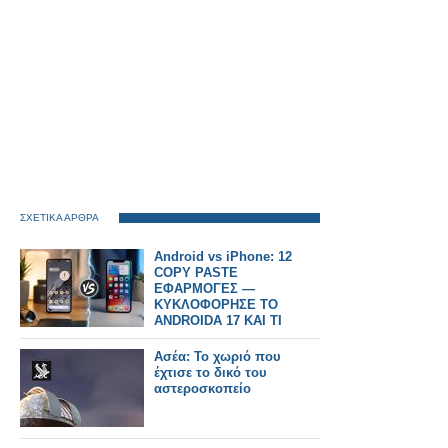
ΣΧΕΤΙΚΑ ΑΡΘΡΑ
Android vs iPhone: 12
COPY PASTE
ΕΦΑΡΜΟΓΕΣ —
ΚΥΚΛΟΦΟΡΗΣΕ ΤΟ
ANDROIDA 17 KAI TI
NEO FERNEI STA
ΣΜΑΡΤΠΗΟΝΕΣ
Ασέα: Το χωριό που
έχτισε το δικό του
αστεροσκοπείο