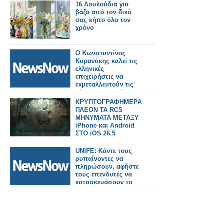
16 Λουλούδια για
βάζα από τον δικό
σας κήπο όλο τον
χρόνο
Ο Κωνσταντίνος
Κυρανάκης καλεί τις
ελληνικές
επιχειρήσεις να
εκμεταλλευτούν τις
νέες προοπτικές και
να
ΚΡΥΠΤΟΓΡΑΦΗΜΕΡΑ
δραστηριοποιηθούν
ΠΛΕΟΝ ΤΑ RCS
στην κατασκευή
ΜΗΝΥΜΑΤΑ ΜΕΤΑΞΥ
τροχαίου υλικού στη
iPhone και Android
χώρα.
ΣΤΟ iOS 26.5
UNIFE: Κάντε τους
ρυπαίνοντες να
πληρώσουν, αφήστε
τους επενδυτές να
κατασκευάσουν το
σιδηροδρομικό
δίκτυο υψηλής
ταχύτητας της
Ευρώπης αξίας 345