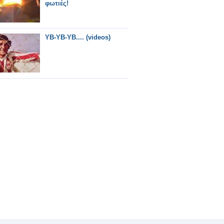
φωτιές!
YB-YB-YB.... (videos)