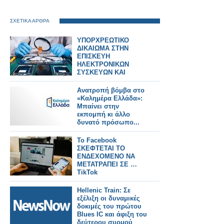
ΣΧΕΤΙΚΑ ΑΡΘΡΑ
ΥΠΟΡΧΡΕΩΤΙΚΟ
ΔΙΚΑΙΩΜΑ ΣΤΗΝ
ΕΠΙΣΚΕΥΗ
ΗΛΕΚΤΡΟΝΙΚΩΝ
ΣΥΣΚΕΥΩΝ ΚΑΙ
SPARTPHONES ΣΤΗΝ
ΕΛΛΑΔΑ
Ανατροπή βόμβα στο
«Καλημέρα Ελλάδα»:
Μπαίνει στην
εκπομπή κι άλλο
δυνατό πρόσωπο...
Το Facebook
ΣΚΕΦΤΕΤΑΙ ΤΟ
ΕΝΔΕΧΟΜΕΝΟ ΝΑ
ΜΕΤΑΤΡΑΠΕΙ ΣΕ …
TikTok
Hellenic Train: Σε
εξέλιξη οι δυναμικές
δοκιμές του πρώτου
Blues IC και άφιξη του
δεύτερου συρμού