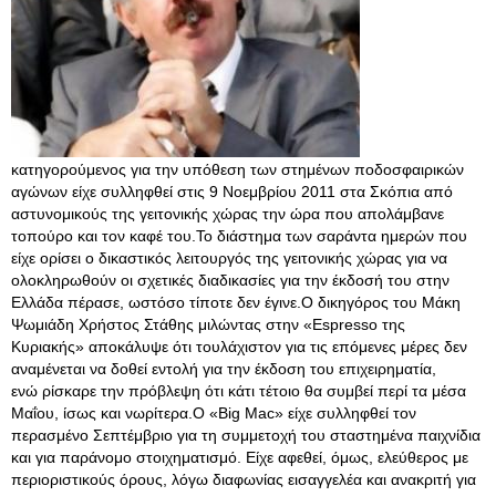
κατηγορούμενος για την υπόθεση των στημένων ποδοσφαιρικών
αγώνων είχε συλληφθεί στις 9 Νοεμβρίου 2011 στα Σκόπια από
αστυνομικούς της γειτονικής χώρας την ώρα που απολάμβανε
τοπούρο και τον καφέ του.Το διάστημα των σαράντα ημερών που
είχε ορίσει ο δικαστικός λειτουργός της γειτονικής χώρας για να
ολοκληρωθούν οι σχετικές διαδικασίες για την έκδοσή του στην
Ελλάδα πέρασε, ωστόσο τίποτε δεν έγινε.Ο δικηγόρος του Μάκη
Ψωμιάδη Χρήστος Στάθης μιλώντας στην «Espresso της
Κυριακής» αποκάλυψε ότι τουλάχιστον για τις επόμενες μέρες δεν
αναμένεται να δοθεί εντολή για την έκδοση του επιχειρηματία,
ενώ ρίσκαρε την πρόβλεψη ότι κάτι τέτοιο θα συμβεί περί τα μέσα
Μαΐου, ίσως και νωρίτερα.Ο «Big Mac» είχε συλληφθεί τον
περασμένο Σεπτέμβριο για τη συμμετοχή του σταστημένα παιχνίδια
και για παράνομο στοιχηματισμό. Είχε αφεθεί, όμως, ελεύθερος με
περιοριστικούς όρους, λόγω διαφωνίας εισαγγελέα και ανακριτή για