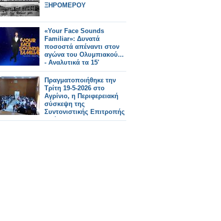
ΞΗΡΟΜΕΡΟΥ
«Your Face Sounds
Familiar»: Δυνατά
ποσοστά απέναντι στον
αγώνα του Ολυμπιακού...
- Αναλυτικά τα 15'
Πραγματοποιήθηκε την
Τρίτη 19-5-2026 στο
Αγρίνιο, η Περιφερειακή
σύσκεψη της
Συντονιστικής Επιτροπής
Αγώνα (Σ.Ε.Α) των
συνταξιουχικων
οργανώσεων στην
αίθουσα τού ΕΚΑ