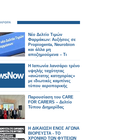
 ΑΡΘΡΑ
Νέο Δελτίο Τιμών
Φαρμάκων: Αυξήσεις σε
Propiogenta, Neurobion
και άλλα μη
αποζημιούμενα – Τι
αλλάζει από 31/7/2026
Η Ιαπωνία λανσάρει τρένο
υψηλής ταχύτητας
«ανώτατης κατηγορίας»
με ιδιωτικές καμπίνες
τύπου αεροπορικής
εταιρείας.
Παρουσίαση του CARE
FOR CARERS – Δελτίο
Τύπου Διημερίδας
Η ΔΙΚΑΙΩΣΗ ΕΝΟΣ ΑΓΩΝΑ
ΒΙΟΡΕΥΣΤΑ - ΤΟ
ΧΡΟΝΙΚΟ ΤΩΝ ΦΥΤΕΙΩΝ