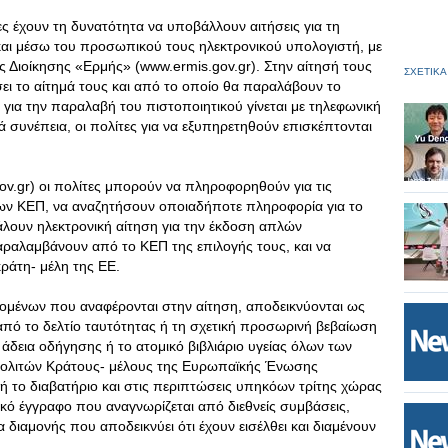
ες έχουν τη δυνατότητα να υποβάλλουν αιτήσεις για τη
αι μέσω του προσωπικού τους ηλεκτρονικού υπολογιστή, με
 Διοίκησης «Ερμής» (www.ermis.gov.gr). Στην αίτησή τους
ΣΧΕΤΙΚΑ
ι το αίτημά τους και από το οποίο θα παραλάβουν το
για την παραλαβή του πιστοποιητικού γίνεται με τηλεφωνική
ά συνέπεια, οι πολίτες για να εξυπηρετηθούν επισκέπτονται
v.gr) οι πολίτες μπορούν να πληροφορηθούν για τις
των ΚΕΠ, να αναζητήσουν οποιαδήποτε πληροφορία για το
άλουν ηλεκτρονική αίτηση για την έκδοση απλών
αραλαμβάνουν από το ΚΕΠ της επιλογής τους, και να
κράτη- μέλη της ΕΕ.
ερομένων που αναφέρονται στην αίτηση, αποδεικνύονται ως
 από το δελτίο ταυτότητας ή τη σχετική προσωρινή βεβαίωση
 άδεια οδήγησης ή το ατομικό βιβλιάριο υγείας όλων των
πολιτών Κράτους- μέλους της Ευρωπαϊκής Ένωσης
 ή το διαβατήριο και στις περιπτώσεις υπηκόων τρίτης χώρας
ικό έγγραφο που αναγνωρίζεται από διεθνείς συμβάσεις,
 διαμονής που αποδεικνύει ότι έχουν εισέλθει και διαμένουν