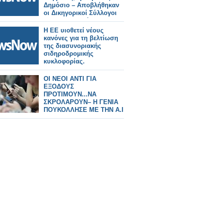
Δημόσιο – Αποβλήθηκαν
οι Δικηγορικοί Σύλλογοι
και το σωματείο των
μηχανοδηγών.
Η ΕΕ υιοθετεί νέους
κανόνες για τη βελτίωση
της διασυνοριακής
σιδηροδρομικής
κυκλοφορίας.
ΟΙ ΝΕΟΙ ΑΝΤΙ ΓΙΑ
ΕΞΟΔΟΥΣ
ΠΡΟΤΙΜΟΥΝ...ΝΑ
ΣΚΡΟΛΑΡΟΥΝ– Η ΓΕΝΙΑ
ΠΟΥΚΟΛΛΗΣΕ ΜΕ ΤΗΝ A.I
ΠΑΡΑ ΣΕ ΑΝΘΡΩΠΟΥΣς