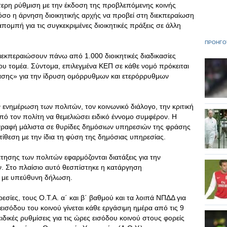
κότερη ρύθμιση με την έκδοση της προβλεπόμενης κοινής
σο η άρνηση διοικητικής αρχής να προβεί στη διεκπεραίωση
ομπή για τις συγκεκριμένες διοικητικές πράξεις σε άλλη
ΠΡΟΗΓΟ
εκπεραιώσουν πάνω από 1.000 διοικητικές διαδικασίες
υ τομέα. Σύντομα, επιλεγμένα ΚΕΠ σε κάθε νομό πρόκειται
άσης» για την ίδρυση ομόρρυθμων και ετερόρρυθμων
 ενημέρωση των πολιτών, τον κοινωνικό διάλογο, την κριτική
από τον πολίτη να θεμελιώσει ειδικό έννομο συμφέρον. Η
ραφή μάλιστα σε θυρίδες δημόσιων υπηρεσιών της φράσης
τίθεση με την ίδια τη φύση της δημόσιας υπηρεσίας.
τησης των πολιτών εφαρμόζονται διατάξεις για την
ν. Στο πλαίσιο αυτό θεσπίστηκε η κατάργηση
ς με υπεύθυνη δήλωση.
εσίες, τους Ο.Τ.Α. α΄ και β΄ βαθμού και τα λοιπά ΝΠΔΔ για
εισόδου του κοινού γίνεται κάθε εργάσιμη ημέρα από τις 9
 ειδικές ρυθμίσεις για τις ώρες εισόδου κοινού στους φορείς