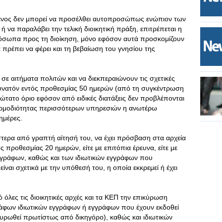
μενος δεν μπορεί να προσέλθει αυτοπροσώπως ενώπιον των
ή να παραλάβει την τελική διοικητική πράξη, επιτρέπεται η
όσωπα προς τη διοίκηση, μόνο εφόσον αυτά προσκομίζουν
α πρέπει να φέρει και τη βεβαίωση του γνησίου της
 σε αιτήματα πολιτών και να διεκπεραιώνουν τις σχετικές
 δυνατόν εντός προθεσμίας 50 ημερών (από τη συγκέντρωση
ώτατο όριο εφόσον από ειδικές διατάξεις δεν προβλέπονται
 αρμοδιότητας περισσότερων υπηρεσιών η ανωτέρω
ημέρες.
ύστερα από γραπτή αίτησή του, να έχει πρόσβαση στα αρχεία
ς προθεσμίας 20 ημερών, είτε με επιτόπια έρευνα, είτε με
γγράφων, καθώς και των ιδιωτικών εγγράφων που
ίναι σχετικά με την υπόθεσή του, η οποία εκκρεμεί ή έχει
 όλες τις διοικητικές αρχές και τα ΚΕΠ την επικύρωση
ράφων ιδιωτικών εγγράφων ή εγγράφων που έχουν εκδοθεί
υρωθεί πρωτίστως από δικηγόρο), καθώς και ιδιωτικών