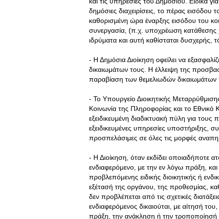
και τις υπηρεσίες του Δημοσίου. Ειδικά για
δημόσιες διαχειρίσεις, το πέρας εισόδου το
καθορισμένη ώρα έναρξης εισόδου του κο
συνεργασία, (π.χ. υποχρέωση κατάθεσης 
ιδρύματα και αυτή καθίσταται δυσχερής, τό
- Η Δημόσια Διοίκηση οφείλει να εξασφαλί
δικαιωμάτων τους. Η έλλειψη της προσβα
παραβίαση των θεμελιωδών δικαιωμάτων τ
- Το Υπουργείο Διοικητικής Μεταρρύθμιση
Κοινωνία της Πληροφορίας και το Εθνικό
εξειδικευμένη διαδικτυακή πύλη για τους
εξειδικευμένες υπηρεσίες υποστήριξης, 
προσπελάσιμες σε όλες τις μορφές αναπη
- Η Διοίκηση, όταν εκδίδει οποιαδήποτε ατ
ενδιαφερόμενο, με την εν λόγω πράξη, και
προβλεπόμενης ειδικής διοικητικής ή ενδι
εξέτασή της οργάνου, της προθεσμίας, κ
δεν προβλέπεται από τις σχετικές διατάξε
ενδιαφερόμενος δικαιούται, με αίτησή του,
πράξη, την ανάκληση ή την τροποποίησή τ