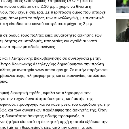
 τις Δημόσιες Οικονομικές Υπηρεσίες (Δ.Ο.Υ.) και τις
υ κοινού ορίζεται στις 2.30 μ.μ., χωρίς να θίγεται η
ινού, που ισχύει σήμερα. Σε περίπτωση όμως που υπάρχει
χρημάτων μετά το πέρας των συναλλαγών), με πιστωτικά
τε η είσοδος του κοινού επιτρέπεται μέχρι τις 2 μ.μ.
ζει σε όλους τους πολίτες ίδιες δυνατότητες άσκησης των
σιμότητας σε υποδομές, υπηρεσίες και αγαθά συνιστά
ων ατόμων με ειδικές ανάγκες.
ς και Ηλεκτρονικής Διακυβέρνησης σε συνεργασία με την
 Κέντρο Κοινωνικής Αλληλεγγύης δημιούργησαν την πρώτη
 πολίτες με αναπηρία www.amea.gov.gr. Σε αυτήν παρέχονται
συμβουλευτικής, πληροφόρησης και επικοινωνίας, απολύτως
ρίας.
ομική διοικητική πράξη, οφείλει να πληροφορεί τον
 για την τυχόν δυνατότητα άσκησης, κατ’ αυτής, της
κοφανούς προσφυγής και να κάνει μνεία του αρμόδιου για την
αθώς και των συνεπειών παράλειψης της άσκησής της. Όταν
ις η δυνατότητα άσκησης ειδικής προσφυγής, ο
 να ζητήσει είτε από τη διοικητική αρχή η οποία εξέδωσε την
ης (αίτηση θεραπείας), είτε, από την αρχή η οποία