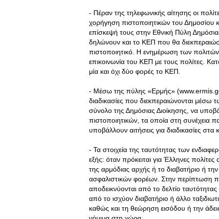
- Πέραν της τηλεφωνικής αίτησης οι πολίτ
χορήγηση πιστοποιητικών του Δημοσίου κ
επίσκεψή τους στην Εθνική Πύλη Δημόσιας
δηλώνουν και το ΚΕΠ που θα διεκπεραιώσε
πιστοποιητικό. Η ενημέρωση των πολιτών 
επικοινωνία του ΚΕΠ με τους πολίτες. Κατ
μία και όχι δύο φορές το ΚΕΠ.
- Μέσω της πύλης «Ερμής» (www.ermis.go
διαδικασίες που διεκπεραιώνονται μέσω 
σύνολο της Δημόσιας Διοίκησης, να υποβ
πιστοποιητικών, τα οποία στη συνέχεια π
υποβάλλουν αιτήσεις για διαδικασίες στα 
- Τα στοιχεία της ταυτότητας των ενδιαφ
εξής: όταν πρόκειται για Έλληνες πολίτες
της αρμόδιας αρχής ή το διαβατήριο ή την
ασφαλιστικών φορέων. Στην περίπτωση 
αποδεικνύονται από το δελτίο ταυτότητας
από το ισχύον διαβατήριο ή άλλο ταξιδιωτ
καθώς και τη θεώρηση εισόδου ή την άδεια
νόμιμα στη χώρα.