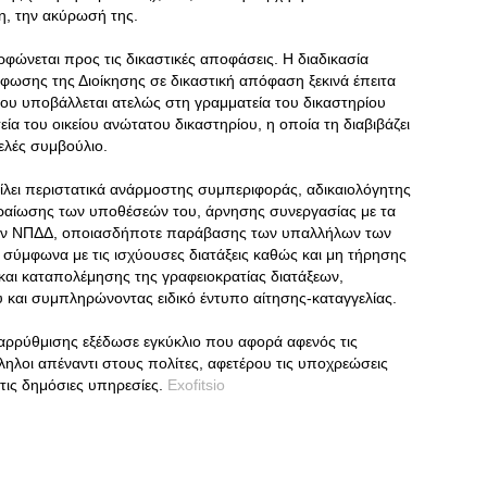
η, την ακύρωσή της.
φώνεται προς τις δικαστικές αποφάσεις. Η διαδικασία
φωσης της Διοίκησης σε δικαστική απόφαση ξεκινά έπειτα
που υποβάλλεται ατελώς στη γραμματεία του δικαστηρίου
α του οικείου ανώτατου δικαστηρίου, η οποία τη διαβιβάζει
ελές συμβούλιο.
είλει περιστατικά ανάρμοστης συμπεριφοράς, αδικαιολόγητης
εραίωσης των υποθέσεών του, άρνησης συνεργασίας με τα
ων ΝΠΔΔ, οποιασδήποτε παράβασης των υπαλλήλων των
ύμφωνα με τις ισχύουσες διατάξεις καθώς και μη τήρησης
και καταπολέμησης της γραφειοκρατίας διατάξεων,
 και συμπληρώνοντας ειδικό έντυπο αίτησης-καταγγελίας.
ταρρύθμισης εξέδωσε εγκύκλιο που αφορά αφενός τις
ηλοι απέναντι στους πολίτες, αφετέρου τις υποχρεώσεις
 τις δημόσιες υπηρεσίες.
Exofitsio