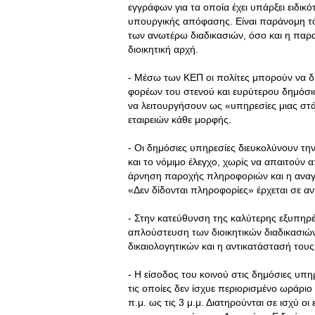
εγγράφων για τα οποία έχει υπάρξει ειδι
υπουργικής απόφασης. Είναι παράνομη τό
των ανωτέρω διαδικασιών, όσο και η παραπ
διοικητική αρχή.
- Μέσω των ΚΕΠ οι πολίτες μπορούν να δι
φορέων του στενού και ευρύτερου δημόσιο
να λειτουργήσουν ως «υπηρεσίες μιας στ
εταιρειών κάθε μορφής.
- Οι δημόσιες υπηρεσίες διευκολύνουν την
και το νόμιμο έλεγχο, χωρίς να απαιτούν 
άρνηση παροχής πληροφοριών και η αναγ
«Δεν δίδονται πληροφορίες» έρχεται σε αν
- Στην κατεύθυνση της καλύτερης εξυπηρέ
απλούστευση των διοικητικών διαδικασιώ
δικαιολογητικών και η αντικατάστασή του
- Η είσοδος του κοινού στις δημόσιες υπηρ
τις οποίες δεν ίσχυε περιορισμένο ωράριο 
π.μ. ως τις 3 μ.μ. Διατηρούνται σε ισχύ οι