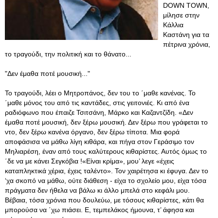
DOWΝ TOWN,
μίλησε στην
Κάλλια
Καστάνη για τα
πέτρινα χρόνια,
το τραγούδι, την πολιτική και το θάνατο...
"Δεν έμαθα ποτέ μουσική..."
Το τραγούδι, λέει ο Μητροπάνος, δεν του το ΄μαθε κανένας. Το
΄μαθε μόνος του από τις καντάδες, στις γειτονιές. Κι από ένα
ραδιόφωνο που έπαιζε Τσιτσάνη, Μάρκο και Καζαντζίδη. «Δεν
έμαθα ποτέ μουσική, δεν ξέρω μουσική. Δεν ξέρω που γράφεται το
ντο, δεν ξέρω κανένα όργανο, δεν ξέρω τίποτα. Μια φορά
αποφάσισα να μάθω λίγη κιθάρα, και πήγα στον Γεράσιμο τον
Μηλιαρέση, έναν από τους καλύτερους κιθαρίστες. Αυτός όμως το
΄δε να με κάνει Σεγκόβια !«Είναι κρίμα», μου’ λεγε «έχεις
καταπληκτικά χέρια, έχεις ταλέντο». Τον χαιρέτησα κι έφυγα. Δεν το
‘χα σκοπό να μάθω, ούτε διάθεση - είχα το σχολείο μου, είχα τόσα
πράγματα δεν ήθελα να βάλω κι άλλο μπελά στο κεφάλι μου.
Βέβαια, τόσα χρόνια που δουλεύω, με τόσους κιθαρίστες, κάτι θα
μπορούσα να ΄χω πιάσει. Ε, τεμπελάκος ήμουνα, τ’ άφησα και