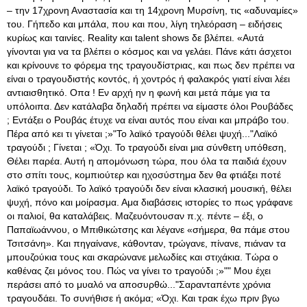
– την 17χρονη Αναστασία και τη 14χρονη Μυρσίνη, τις «αδυναμίες»
του. Γήπεδο και μπάλα, που και που, λίγη τηλεόραση – ειδήσεις
κυρίως και ταινίες. Reality και talent shows δε βλέπει. «Αυτά
γίνονται για να τα βλέπει ο κόσμος και να γελάει. Πάνε κάτι άσχετοι
και κρίνουνε το φόρεμα της τραγουδίστριας, και πως δεν πρέπει να
είναι ο τραγουδιστής κοντός, ή χοντρός ή φαλακρός γιατί είναι λέει
αντιαισθητικό. Οπα ! Εν αρχή ην η φωνή και μετά πάμε για τα
υπόλοιπα. Δεν κατάλαβα δηλαδή πρέπει να είμαστε όλοι Ρουβάδες
; Εντάξει ο Ρουβάς έτυχε να είναι αυτός που είναι και μπράβο του.
Πέρα από κει τι γίνεται ;»"Το λαϊκό τραγούδι θέλει ψυχή..."Λαϊκό
τραγούδι ; Γίνεται ; «Όχι. Το τραγούδι είναι μια σύνθετη υπόθεση,
Θέλει παρέα. Αυτή η απομόνωση τώρα, που όλα τα παιδιά έχουν
στο σπίτι τους, κομπιούτερ και ηχοσύστημα δεν θα φτιάξει ποτέ
λαϊκό τραγούδι. Το λαϊκό τραγούδι δεν είναι κλασική μουσική, θέλει
ψυχή, πόνο και μοίρασμα. Αμα διαβάσεις ιστορίες το πως γράφανε
οι παλιοί, θα καταλάβεις. Μαζευόντουσαν π.χ. πέντε – έξι, ο
Παπαϊωάννου, ο Μπιθικώτσης και λέγανε «σήμερα, θα πάμε στου
Τσιτσάνη». Και πηγαίνανε, κάθονταν, τρώγανε, πίνανε, πιάναν τα
μπουζούκια τους και σκαρώνανε μελωδίες και στιχάκια. Τώρα ο
καθένας ζει μόνος του. Πώς να γίνει το τραγούδι ;»"" Μου έχει
περάσει από το μυαλό να αποσυρθώ..."Σαρανταπέντε χρόνια
τραγουδάει. Το συνήθισε ή ακόμα; «Όχι. Και τρακ έχω πριν βγω