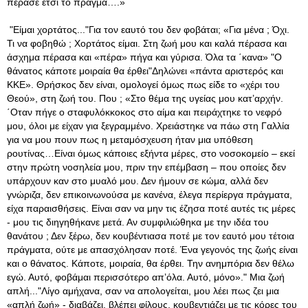
πέρασε έτσι το πράγμα….»
"Είμαι χορτάτος..."Για τον εαυτό του δεν φοβάται; «Για μένα ; Όχι.
Τι να φοβηθώ ; Χορτάτος είμαι. Στη ζωή μου και καλά πέρασα και
άσχημα πέρασα και «πέρα» πήγα και γύρισα. Όλα τα ΄κανα» "Ο
θάνατος κάποτε μοιραία θα έρθει"Δηλώνει «πάντα αριστερός και
ΚΚΕ». Θρήσκος δεν είναι, ομολογεί όμως πως είδε το «χέρι του
Θεού», στη ζωή του. Που ; «Στο θέμα της υγείας μου κατ’αρχήν.
΄Οταν πήγε ο σταφυλόκκοκος στο αίμα και πειράχτηκε το νεφρό
μου, όλοι με είχαν για ξεγραμμένο. Χρειάστηκε να πάω στη Γαλλία
για να μου πουν πως η μεταμόσχευση ήταν μια υπόθεση
ρουτίνας…Είναι όμως κάποιες εξήντα μέρες, στο νοσοκομείο – εκεί
στην πρώτη νοσηλεία μου, πριν την επέμβαση – που οποίες δεν
υπάρχουν καν στο μυαλό μου. Δεν ήμουν σε κώμα, αλλά δεν
γνώριζα, δεν επικοινωνούσα με κανένα, έλεγα περίεργα πράγματα,
είχα παραισθήσεις. Είναι σαν να μην τις έζησα ποτέ αυτές τις μέρες
- μου τις διηγηθήκανε μετά. Αν συμφιλιώθηκα με την ιδέα του
θανάτου ; Δεν ξέρω, δεν κουβέντιασα ποτέ με τον εαυτό μου τέτοια
πράγματα, ούτε με απασχόλησαν ποτέ. Ένα γεγονός της ζωής είναι
και ο θάνατος. Κάποτε, μοιραία, θα έρθει. Την ανημπόρια δεν θέλω
εγώ. Αυτό, φοβάμαι περισσότερο απ’όλα. Αυτό, μόνο»." Μια ζωή
απλή..."Λίγο αμήχανα, σαν να απολογείται, μου λέει πως ζει μια
«απλή ζωή» - διαβάζει, βλέπει φίλους, κουβεντιάζει με τις κόρες του