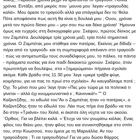
χρόνια. Εντάξει, από μικρός που ΄μουνα μου ‘λεγαν «τραγουδάς
καλά». Μου άρεσε το τραγούδι αλλά για επάγγελμα δεν το ‘θελα.
Πότε αποφάσισα πως αυτή θα είναι η δουλειά μου ; Ουου, χρόνια
μετά τον πρώτο δίσκο μου – μην σου πω και δέκα χρόνια! ΄Ημουνα
όμως και τυχερός στη δισκογραφία μου. Σκέψου, πρώτος δίσκος με
τον Ζαμπέτα. Δουλέψαμε τρία χρόνια μαζί, τρία πολύ σημαντικά
χρόνια. Ο Ζαμπέτας μου στάθηκε σαν πατέρας. Εκείνος με δίδαξε –
πέρα από το τραγούδι- και τη συμπεριφορά απέναντι στο τραγούδι
: πώς να αντιμετωπίζω τους συναδέλφους μου, το πάλκο, τα πάντα
- πράγματα ουσίας για ένα παιδί δεκαοκτώ χρονών. Σκέψου, όταν
πρωτοπήγα να δουλέψω, στα «Ξημερώματα» πήγαινα σχολείο
ακόμα. Κάθε βράδυ στις 11.30 μου ‘λεγε «μικρέ τράβα φύγε,
κοιμήσου, για να πας το πρωί στο σχολείο». Αν καυγαδίσαμε ποτέ ;
Όχι. Το μόνο που μου ‘λεγε ήταν «Πες μου τώρα με τα πολιτικά τι
γίνεται – αλλά όχι κουμμουνιστικά ε ; Κανονικά!»."" Ο
Καζαντζίδης...το ειδωλό του"Αν ο Ζαμπέτας ήταν «ο πατέρας», ο
Καζαντζίδης ήταν το είδωλό του. Λέει πως πήγε ένα βράδυ να τον
δει στην «Τριάνα» του Χειλά, κι έκατσε όλη νύχτα να τον ακούει.
΄Ορθιος. Για να βλέπει καλά. «΄Ετυχε να τον γνωρίσω κιόλας. Ενας
φίλος του θείου μου, ήταν φίλος του και συναντηθήκαμε στο σπίτι
του, στην Κνωσσού, που έμενε με τη Μαρινέλλα. Αν του
τραγούδησα ; Τι να τραγουδήσω! Για να μου δώσει θάρρος