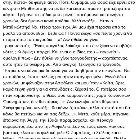
στην πίστα– δε φεύγει αυτό. Ποτέ. Θυμάμαι, μια φορά είχε έρθει στο
κέντρο ο Μπιθικώτσης να με δει και έκατσε πρώτο τραπέζι φάτσα
κάρτα. Τρέμανε τα πόδια μου εμένα – και ήμουνα και πενήντα
χρονών, δεν ήμουνα κανά παιδάκι. Αλλά εντάξει…Ηταν ο
Μπιθικώτσης! Να, τέτοια τρακ έχω. Αν μου έχει περάσει από το
μυαλό να αποσυρθώ ; Βεβαίως ! Πάντα έλεγα «σε πέντε χρόνια θα
σταματήσω το τραγούδι»….»" Δεν ήθελα να γίνω
τραγουδιστής..."Ενας «μεγάλος λαϊκός», που δεν ξέρει να διαβάζει
νότες ; Κι όμως υπάρχει. Και είναι ο ο ίδιος που – ειρωνεία !-
ομολογεί πως «Δεν ήθελα να γίνω τραγουδιστής – αρχιτέκτονας,
αυτό ήταν το όνειρό μου. Από ανάγκη, ξεκίνησα το τραγούδι.
΄Επρεπε να κάνω μια δουλειά για να βοηθήσω την οικογένεια. Να
σπουδάσω, έτσι κι αλλιώς μου ήταν απαγορευμένο. Εννιά δέκα
χρονών, με φώναξαν στην Ασφάλεια και μου ‘παν «Κοίτα, βρες
καμιά τέχνη γιατί για να σπουδάσεις, ξέχασέ το. Ο πατέρας σου
ήταν κομμουνιστής, ο θείος σου κομμουνιστής, χαρτί Κοινωνικών
Φρονημάτων, δεν θα πάρεις…». Δεν έκλαψα, ούτε θύμωσα.
Σκέφτηκα μόνο «εντάξει, θα κάνω ό,τι κάνω, αλλά σ’ αυτό που θα
κάνω θα πετύχω για να σας δείξω…». Μετά, κάθε μέρα, πήγαινα,
έπαιρνα την Αυγή, την έβαζα παραμάσχαλα, και πέρναγα
καμαρωτός έξω από την Ασφάλεια. Σαν να τους έλεγα «αν σας
βαστάει, κλείστε με φυλακή ρε!».Ο Ζαμπέτας, ο Στέλιος και ο
Μίκης...Πέρασαν χρόνια μέχρι να ερωτευτώ το τραγούδι. Πολλά