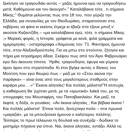
ξεκίνησε να τραγουδάει αυτός – χαζός ήμουνα εγώ να τραγουδήσω
μετά; Καθόμουνα και τον άκουγα!»." Καταλάβαινα τότε...τι σήμαινε
Μίκης;" Θυμάται γελώντας πως στα 18 του, που γύριζε την
Ελλάδα, για συναυλίες με τον Θεοδωράκη, σταματούσαν στις
ταβέρνες να φάνε κι εκείνος έτρεχε κι έβαζε στα τζουκ μποξ ν’
ακούσει Καζαντζίδη – «μα καταλάβαινα εγώ, τότε, τι σήμαινε Μίκης
;» Μερικές φορές, η Ιστορία, γράφεται με κενά, ψιλά γράμματα και
ημερομηνίες - υστερόγραφα.«Χειμώνας του ’71. Φαντάρος ήμουνα
τότε, στην Αλεξανδρούπολη. Για να μπω στο στούντιο, ζήτησα και
πήρα μια τετραήμερη άδεια. Σκέψου πως από τον Άγιο Φεβρουάριο
εγώ δεν άκουσα τίποτα. ΄Ηρθα, τραγούδησα, έφυγα και γύρισα
άρον άρον στο στρατόπεδα. Κι έτσι βγήκε αυτός ο δίσκος του
Μούτση που εγώ θεωρώ πως – μαζί με το «Στου αιώνα την
παράγκα» – είναι ένας από τους μεγαλύτερους σταθμούς στην
καριέρα μου….»" Έκανα αλητείες! Και πολλές μάλιστα!"Η επιτυχία,
η καθιέρωση θα ‘ρχόταν μετά, με τα «ερωτικά» λαϊκά του, με τις
υπογραφές του Μουσαφίρη, του Παπαβασιλείου. Και μαζί, τα
λεφτά, η δόξα, οι γυναίκες. «Αν έκανα αλητείες ; Και βέβαια έκανα !
Και πολλές μάλιστα! ΄Επινα πολύ, ξενύχταγα πολύ – στα πρωινά
«μαγαζιά», με τα μπουζούκια ήμουνα ο καλύτερος πελάτης.
Τέσσερις το πρωί τέλειωνα τη δουλειά και συνέχιζα - δώδεκα το
μεσημέρι πήγαινα για ύπνο. Ναι, έκανα αλητείες, εντάξει. Αλλά τις