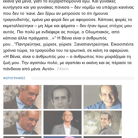
έκανα για μένα, γιατί το ευχαριστιόμουνα εγώ. Και γυναίκες
κυνήγησα και για γυναίκες πόνεσα – δεν νομίζω να υπάρχει κανένας
που δεν το ‘κανε. Δεν ξέρω αν μετρούσε το ότι ήμουνα
τραγουδιστής, εμένα μια φορά δεν με αφορούσε. Κάποιες φορές το
εκμεταλλεύτηκα – μη λέμε και ψέματα – δεν ήταν όμως στόχος μου
αυτός. Πιο πολύ με ενδιέφερε ας πούμε, ο Ολυμπιακός, από
κάποια άλλα πράγματα…»" Η Βένια είναι ο άνθρωπός
μου..."Παντρεύτηκε, χώρισε, γύρισε. Ξαναπαντρεύτηκε. Εικοσιπέντε
χρόνια τώρα, τα τραγούδια του τα ερωτικά, σε κείνη τα αφιερώνει.
«Η Βένια, είναι ο άνθρωπός μου – ο άνθρωπος που μοιράζομαι τη
ζωή μου. Την αγαπάω πολύ, με αγαπάει κι εκείνη και ας πέρασε τα
πάνδεινα από μένα. Αυτό».
24wro
ΦΩΤΟΓΡΑΦΙΕΣ