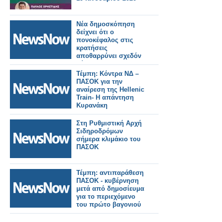
Νέα δημοσκόπηση
δείχνει ότι ο
πονοκέφαλος στις
κρατήσεις
αποθαρρύνει σχεδόν
δύο στους τρεις
ταξιδιώτες τρένων
Τέμπη: Κόντρα ΝΔ –
μεγάλων αποστάσεων
ΠΑΣΟΚ για την
αναίρεση της Hellenic
Train- Η απάντηση
Κυρανάκη
Στη Ρυθμιστική Αρχή
Σιδηροδρόμων
σήμερα κλιμάκιο του
ΠΑΣΟΚ
Τέμπη: αντιπαράθεση
ΠΑΣΟΚ - κυβέρνηση
μετά από δημοσίευμα
για το περιεχόμενο
του πρώτο βαγονιού