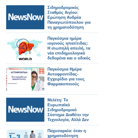
Σιδηροδρομικός
Σταθμός Αιγίου:
Ερώτηση Ανδρέα
Παναγιωτόπουλου για
τη χρηματοδότηση
των
απαλλοτριώσεων.
Παγκόσμια ημέρα
ιογενούς ηπατίτιδας:
Η σιωπηλή απειλή, τα
νέα επιδημιολογικά
δεδομένα και ο οδικός
χάρτης για την
εξάλειψη της νόσου
Παγκόσμια Ημέρα
Αυτοφροντίδας-
Εγχειρίδιο για τους
Φαρμακοποιούς
Μελέτη: Το
Ευρωπαϊκό
Σιδηροδρομικό
Σύστημα Διαθέτει την
Τεχνολογία, Αλλά Δεν
Έχει Χρηματοδότηση
Και Συντονισμό.
Παχυσαρκία: όταν η
χρηματοδότηση