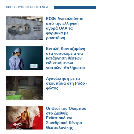
Ευρώπης
ΠΡΟΗΓΟΥΜΕΝΑ PHOTO ΝΕΑ
ΕΟΦ: Ανακαλούνται
από την ελληνική
αγορά ΟΛΑ τα
φάρμακα με
ρανιτιδίνη
(κατάλογος)
Εντολή Κοντοζαμάνη
στα νοσοκομεία για
κατάργηση θέσεων
ειδικευόμενων
γιατρών! Απλήρωτοι
οι εξειδικευόμενοι
Αγανάκτηση με τα
σκουπίδια στη Ρόδο -
φώτος
Οι Θεοί του Ολύμπου
στο Διεθνές
Εκθεσιακό και
Συνεδριακό Κέντρο
Θεσσαλονίκης