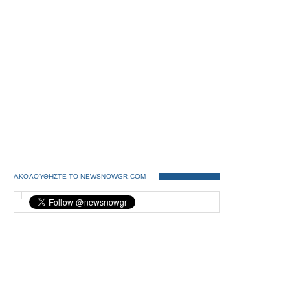
ΑΚΟΛΟΥΘΗΣΤΕ ΤΟ NEWSNOWGR.COM