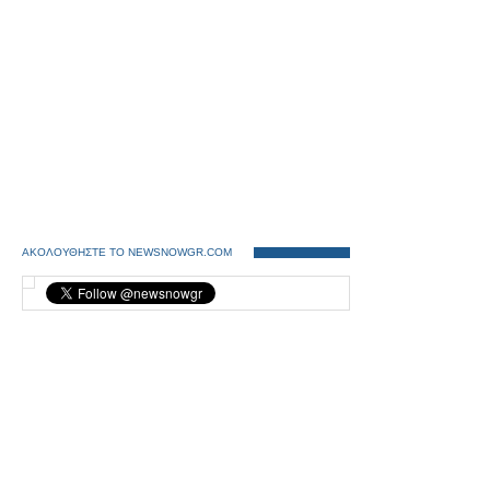
ΑΚΟΛΟΥΘΗΣΤΕ ΤΟ NEWSNOWGR.COM