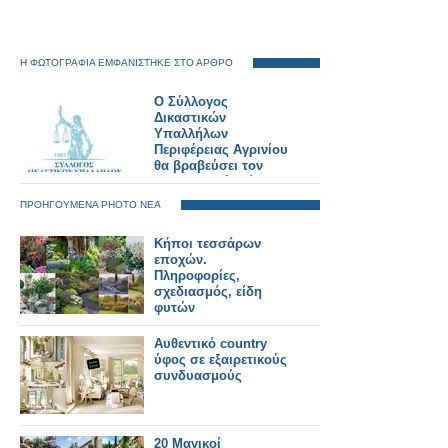
Η ΦΩΤΟΓΡΑΦΙΑ ΕΜΦΑΝΙΣΤΗΚΕ ΣΤΟ ΑΡΘΡΟ
Ο Σύλλογος
Δικαστικών
Υπαλλήλων
Περιφέρειας Αγρινίου
θα βραβεύσει τον
υπεραθλητή Φώτη
Ζησιμόπουλο
ΠΡΟΗΓΟΥΜΕΝΑ PHOTO ΝΕΑ
Κήποι τεσσάρων
εποχών.
Πληροφορίες,
σχεδιασμός, είδη
φυτών
Αυθεντικό country
ύφος σε εξαιρετικούς
συνδυασμούς
20 Μαγικοί