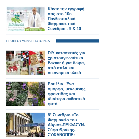
Κάντε την εγγραφή
σας στο 10ο
Πανθεσσαλικό
Φαρμακευτικό
Συνέδριο - 9 & 10
Νοεμβρίου 2024
ΠΡΟΗΓΟΥΜΕΝΑ PHOTO ΝΕΑ
DIY κατασκευές για
χριστουγεννιάτικα
Bazaar ή για δώρα,
από απλά και
οικονομικά υλικά
Ρουέλια. Ένα
όμορφο, μειωμένης
φροντίδας και
ιδιαίτερα ανθεκτικό
φυτό
8° Συνέδριο «Το
Φαρμακείο του
Αύριο»-ΠΕΙΦΑΣΥΝ-
Σύφα Θράκης-
ΣΥΦΑΝΟΠΠΕ: