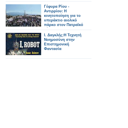
Τηλεϊατρική, ψηφιακή
υπογραφή και ΦΥΚ
Γέφυρα Ρίου -
έρχονται στα
Αντιρρίου: H
φαρμακεία το 2025
κινητοποίηση για το
υπεράκτιο αιολικό
πάρκο στον Πατραϊκό
κόλπο.
Ι. Δαγκλής:Η Τεχνητή
Νοημοσύνη στην
Επιστημονική
Φαντασία