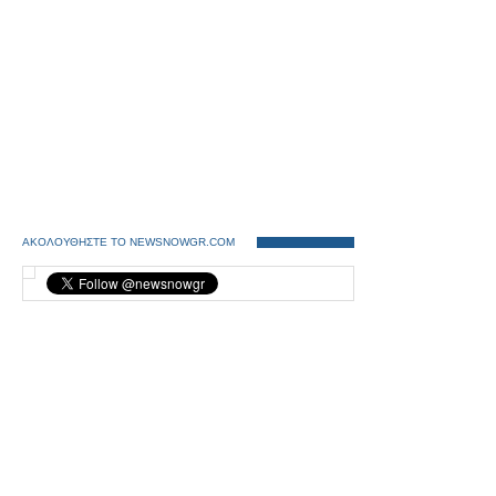
ΑΚΟΛΟΥΘΗΣΤΕ ΤΟ NEWSNOWGR.COM