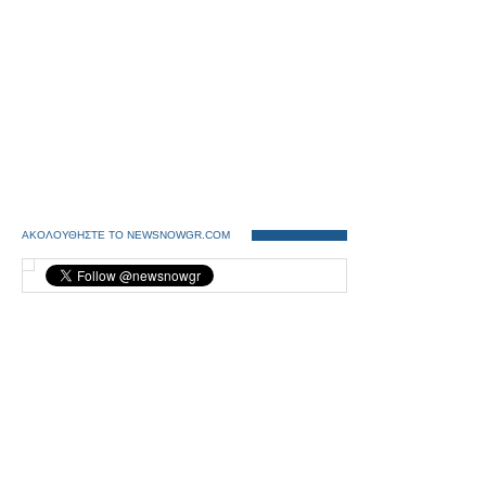
ΑΚΟΛΟΥΘΗΣΤΕ ΤΟ NEWSNOWGR.COM