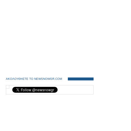
ΑΚΟΛΟΥΘΗΣΤΕ ΤΟ NEWSNOWGR.COM