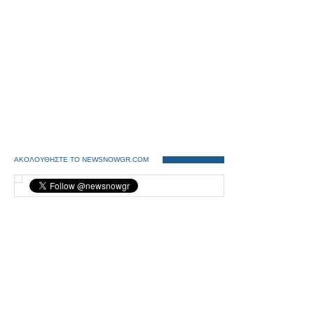
ΑΚΟΛΟΥΘΗΣΤΕ ΤΟ NEWSNOWGR.COM