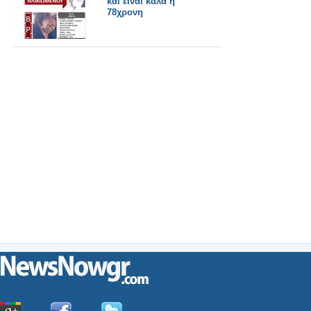
και είναι καλά η
78χρονη