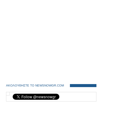
ΑΚΟΛΟΥΘΗΣΤΕ ΤΟ NEWSNOWGR.COM