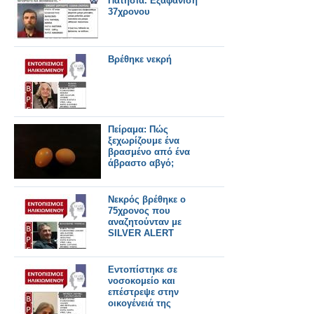
Πατήσια. Εξαφάνιση
37χρονου
Βρέθηκε νεκρή
Πείραμα: Πώς
ξεχωρίζουμε ένα
βρασμένο από ένα
άβραστο αβγό;
Νεκρός βρέθηκε ο
75χρονος που
αναζητούνταν με
SILVER ALERT
Εντοπίστηκε σε
νοσοκομείο και
επέστρεψε στην
οικογένειά της