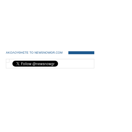
ΑΚΟΛΟΥΘΗΣΤΕ ΤΟ NEWSNOWGR.COM