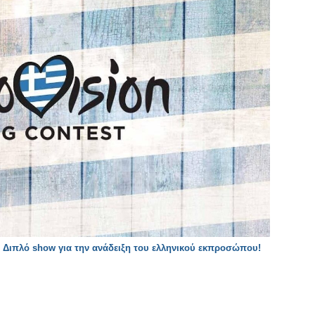
: Διπλό show για την ανάδειξη του ελληνικού εκπροσώπου!