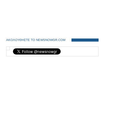
ΑΚΟΛΟΥΘΗΣΤΕ ΤΟ NEWSNOWGR.COM