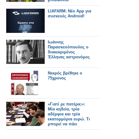
LIAFARM: Νέο App για
συσκευές Android!
Ιωάννης
Παρασκευόπουλος ο
διακεκριμένος
Έλληνας αστρονόμος
Νεκρός βρέθηκε ο
75χρονος
«Γιατί ρε πατέρα;»:
Μία κηδεία, τρία
αδέρφια και τρία
εκατομμύρια ευρώ. Τι
μπορεί να πάει
στραβά; - Η πρώτη
ανάγνωση της νέας
ανατρεπτικής