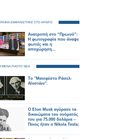
ΡΑΦΙΑ ΕΜΦΑΝΙΣΤΗΚΕ ΣΤΟ ΑΡΘΡΟ
Ανατροπή στο “Πρωινό”:
Η φωτογραφία που άναψε
φωτιές και η
αποχώρηση...
ΥΜΕΝΑ PHOTO ΝΕΑ
Tο "Μανιφέστο Ράσελ-
Αϊνστάιν".
Ο Elon Musk αγόρασε τα
δικαιώματα του ονόματός
του για 75.000 δολάρια –
Ποιος ήταν ο Nikola Tesla;