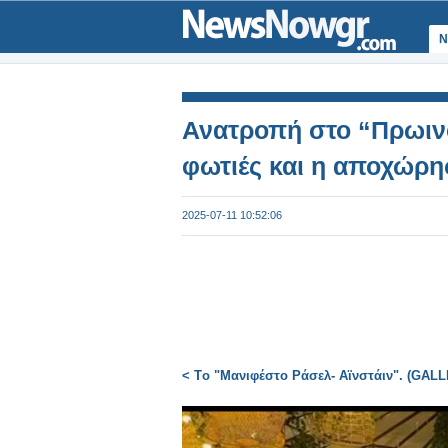
Ν
Ανατροπή στο “Πρωιν
φωτιές και η αποχώρη
2025-07-11 10:52:06
< Tο "Μανιφέστο Ράσελ- Αϊνστάιν". (GAL