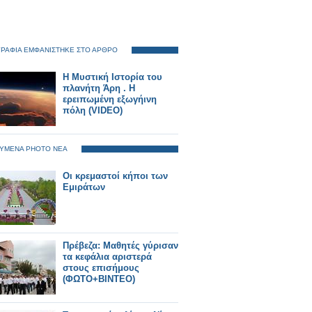
ΡΑΦΙΑ ΕΜΦΑΝΙΣΤΗΚΕ ΣΤΟ ΑΡΘΡΟ
Η Μυστική Ιστορία του
πλανήτη Άρη . Η
ερειπωμένη εξωγήινη
πόλη (VIDEO)
ΥΜΕΝΑ PHOTO ΝΕΑ
Οι κρεμαστοί κήποι των
Εμιράτων
Πρέβεζα: Μαθητές γύρισαν
τα κεφάλια αριστερά
στους επισήμους
(ΦΩΤΟ+ΒΙΝΤΕΟ)