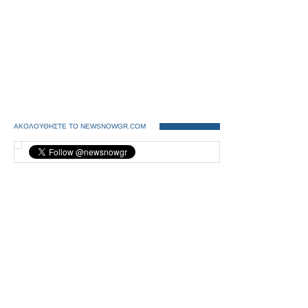
ΑΚΟΛΟΥΘΗΣΤΕ ΤΟ NEWSNOWGR.COM