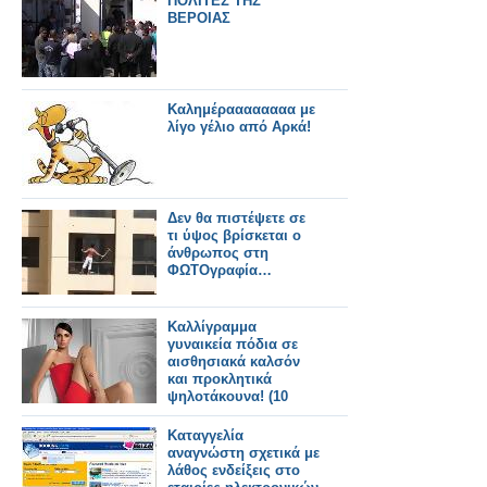
ΠΟΛΙΤΕΣ ΤΗΣ
ΒΕΡΟΙΑΣ
Καλημέραααααααα με
λίγο γέλιο από Αρκά!
Δεν θα πιστέψετε σε
τι ύψος βρίσκεται ο
άνθρωπος στη
ΦΩΤΟγραφία…
Καλλίγραμμα
γυναικεία πόδια σε
αισθησιακά καλσόν
και προκλητικά
ψηλοτάκουνα! (10
photos)
Καταγγελία
αναγνώστη σχετικά με
λάθος ενδείξεις στο