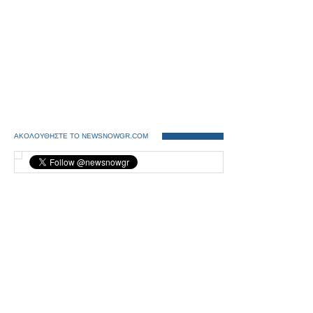
ΑΚΟΛΟΥΘΗΣΤΕ ΤΟ NEWSNOWGR.COM