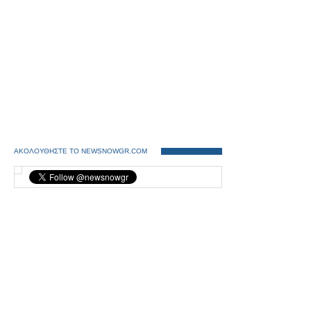
ΑΚΟΛΟΥΘΗΣΤΕ ΤΟ NEWSNOWGR.COM