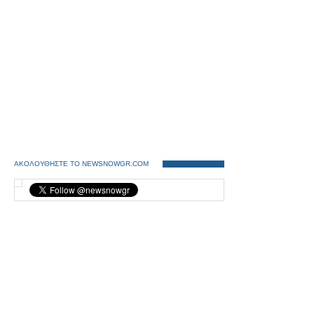
ΑΚΟΛΟΥΘΗΣΤΕ ΤΟ NEWSNOWGR.COM