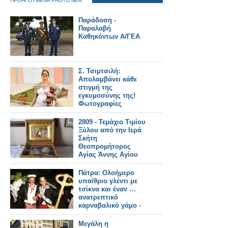
ΠΡΟΗΓΟΥΜΕΝΑ PHOTO ΝΕΑ
Παράδοση -
Παραλαβή
Καθηκόντων A/ΓΕΑ
Σ. Τσιμτσιλή:
Απολαμβάνει κάθε
στιγμή της
εγκυμοσύνης της!
Φωτογραφίες
2809 - Τεμάχιο Τιμίου
Ξύλου από την Ιερά
Σκήτη
Θεοπρομήτορος
Αγίας Άννης Αγίου
Όρους
Πάτρα: Oλοήμερο
υπαίθριο γλέντι με
τσίκνα και έναν …
ανατρεπτικό
καρναβαλικό γάμο -
Δείτε φωτο
Μεγάλη η