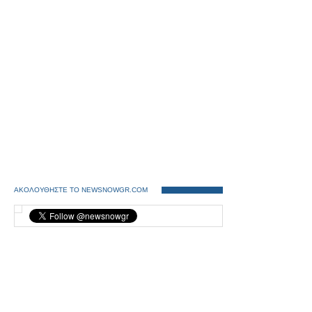
ΑΚΟΛΟΥΘΗΣΤΕ ΤΟ NEWSNOWGR.COM