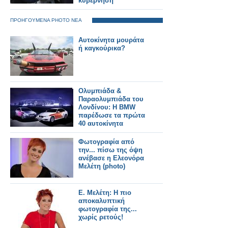
κυβέρνηση
ΠΡΟΗΓΟΥΜΕΝΑ PHOTO ΝΕΑ
Αυτοκίνητα μουράτα
ή καγκούρικα?
Ολυμπιάδα &
Παραολυμπιάδα του
Λονδίνου: Η BMW
παρέδωσε τα πρώτα
40 αυτοκίνητα
Φωτογραφία από
την... πίσω της όψη
ανέβασε η Ελεονόρα
Μελέτη (photo)
E. Μελέτη: Η πιο
αποκαλυπτική
φωτογραφία της...
χωρίς ρετούς!