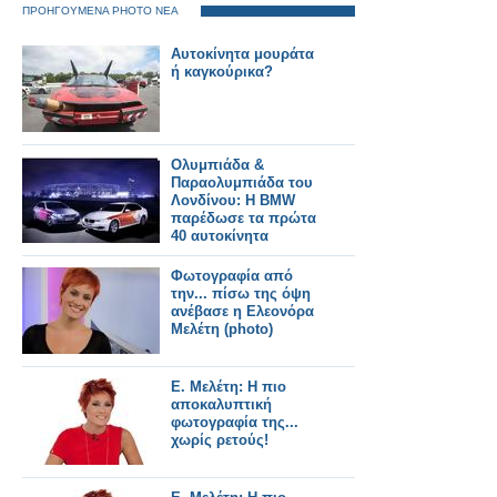
ΠΡΟΗΓΟΥΜΕΝΑ PHOTO ΝΕΑ
Αυτοκίνητα μουράτα
ή καγκούρικα?
Ολυμπιάδα &
Παραολυμπιάδα του
Λονδίνου: Η BMW
παρέδωσε τα πρώτα
40 αυτοκίνητα
Φωτογραφία από
την... πίσω της όψη
ανέβασε η Ελεονόρα
Μελέτη (photo)
E. Μελέτη: Η πιο
αποκαλυπτική
φωτογραφία της...
χωρίς ρετούς!