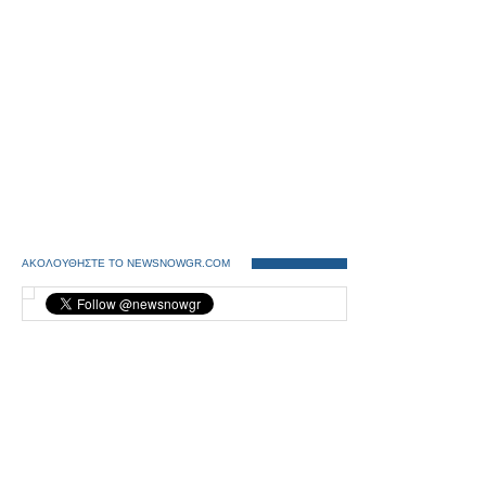
ΑΚΟΛΟΥΘΗΣΤΕ ΤΟ NEWSNOWGR.COM