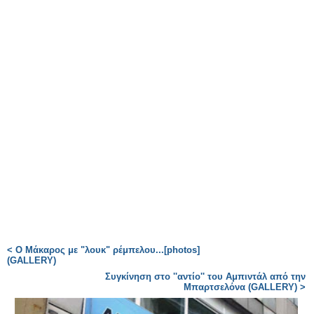
< O Mάκαρος με "λουκ" ρέμπελου...[photos]
(GALLERY)
Συγκίνηση στο ''αντίο'' του Αμπιντάλ από την
Μπαρτσελόνα (GALLERY) >