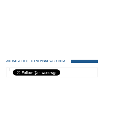
ΑΚΟΛΟΥΘΗΣΤΕ ΤΟ NEWSNOWGR.COM