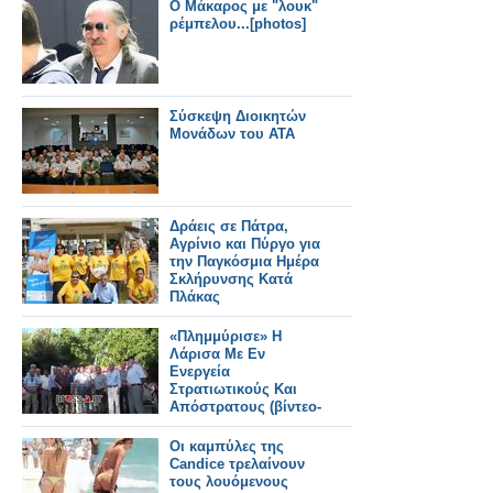
O Mάκαρος με "λουκ"
ρέμπελου...[photos]
Σύσκεψη Διοικητών
Μονάδων του ΑΤΑ
Δράεις σε Πάτρα,
Αγρίνιο και Πύργο για
την Παγκόσμια Ημέρα
Σκλήρυνσης Kατά
Πλάκας
«Πλημμύρισε» Η
Λάρισα Με Εν
Ενεργεία
Στρατιωτικούς Και
Απόστρατους (βίντεο-
φωτο)
Οι καμπύλες της
Candice τρελαίνουν
τους λουόμενους